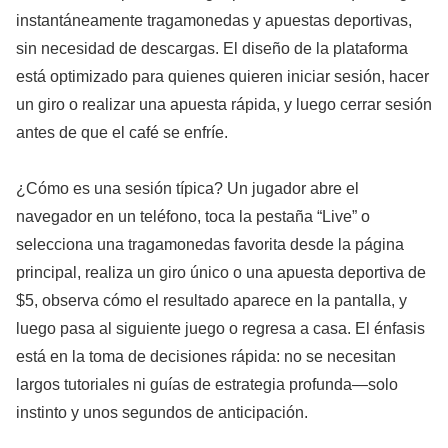
instantáneamente tragamonedas y apuestas deportivas,
sin necesidad de descargas. El diseño de la plataforma
está optimizado para quienes quieren iniciar sesión, hacer
un giro o realizar una apuesta rápida, y luego cerrar sesión
antes de que el café se enfríe.
¿Cómo es una sesión típica? Un jugador abre el
navegador en un teléfono, toca la pestaña “Live” o
selecciona una tragamonedas favorita desde la página
principal, realiza un giro único o una apuesta deportiva de
$5, observa cómo el resultado aparece en la pantalla, y
luego pasa al siguiente juego o regresa a casa. El énfasis
está en la toma de decisiones rápida: no se necesitan
largos tutoriales ni guías de estrategia profunda—solo
instinto y unos segundos de anticipación.