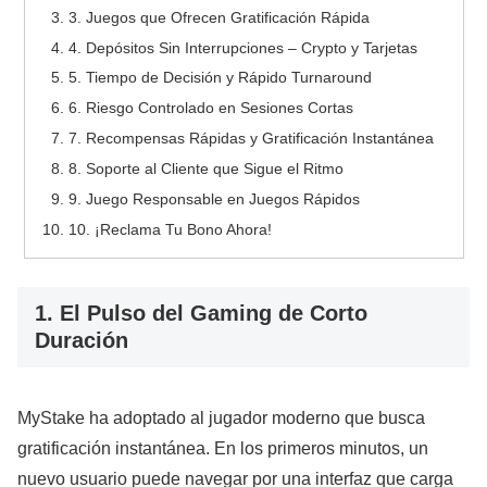
3. Juegos que Ofrecen Gratificación Rápida
4. Depósitos Sin Interrupciones – Crypto y Tarjetas
5. Tiempo de Decisión y Rápido Turnaround
6. Riesgo Controlado en Sesiones Cortas
7. Recompensas Rápidas y Gratificación Instantánea
8. Soporte al Cliente que Sigue el Ritmo
9. Juego Responsable en Juegos Rápidos
10. ¡Reclama Tu Bono Ahora!
1. El Pulso del Gaming de Corto
Duración
MyStake ha adoptado al jugador moderno que busca
gratificación instantánea. En los primeros minutos, un
nuevo usuario puede navegar por una interfaz que carga