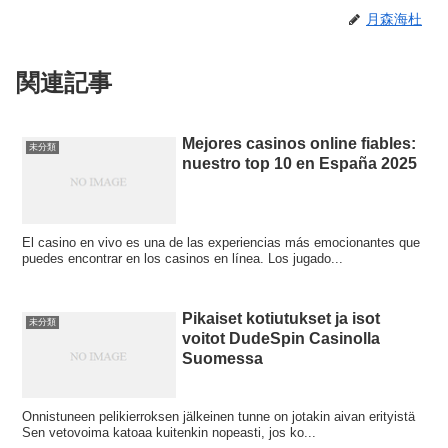
月森海杜
関連記事
Mejores casinos online fiables:
未分類
nuestro top 10 en España 2025
El casino en vivo es una de las experiencias más emocionantes que
puedes encontrar en los casinos en línea. Los jugado...
Pikaiset kotiutukset ja isot
未分類
voitot DudeSpin Casinolla
Suomessa
Onnistuneen pelikierroksen jälkeinen tunne on jotakin aivan erityistä
Sen vetovoima katoaa kuitenkin nopeasti, jos ko...