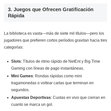
3. Juegos que Ofrecen Gratificación
Rápida
La biblioteca es vasta—más de siete mil títulos—pero los
jugadores que prefieren cortos períodos gravitan hacia tres
categorías:
Slots
: Títulos de ritmo rápido de NetEnt y Big Time
Gaming con líneas de pago instantáneas.
Mini Games
: Rondas rápidas como mini
tragamonedas o voltear cartas que terminan en
segundos.
Apuestas Deportivas
: Cuotas en vivo que cierran en
cuanto se marca un gol.