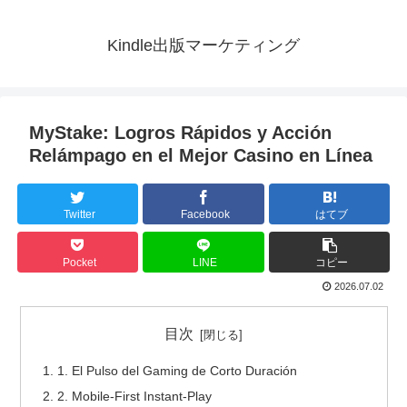
Kindle出版マーケティング
MyStake: Logros Rápidos y Acción
Relámpago en el Mejor Casino en Línea
Twitter
Facebook
はてブ
Pocket
LINE
コピー
2026.07.02
目次
1. El Pulso del Gaming de Corto Duración
2. Mobile‑First Instant‑Play