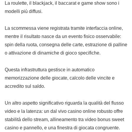
La roulette, il blackjack, il baccarat e game show sono i
modelli più diffusi.
La scommessa viene registrata tramite interfaccia online,
mentre il risultato nasce da un evento fisico osservabile:
spin della ruota, consegna delle carte, estrazione di palline
o attivazione di dinamiche di gioco specifiche.
Questa infrastruttura gestisce in automatico
memorizzazione delle giocate, calcolo delle vincite e
accredito sul saldo.
Un altro aspetto significativo riguarda la qualità del flusso
video e la latenza: un dal vivo casino online robusto offre
stabilità dello stream, allineamento tra video bonus sweet
casino e pannello, e una finestra di giocata congruente.