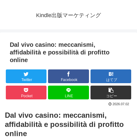
Kindle出版マーケティング
Dal vivo casino: meccanismi,
affidabilità e possibilità di profitto
online
Twitter
Facebook
はてブ
Pocket
LINE
コピー
2026.07.02
Dal vivo casino: meccanismi,
affidabilità e possibilità di profitto
online