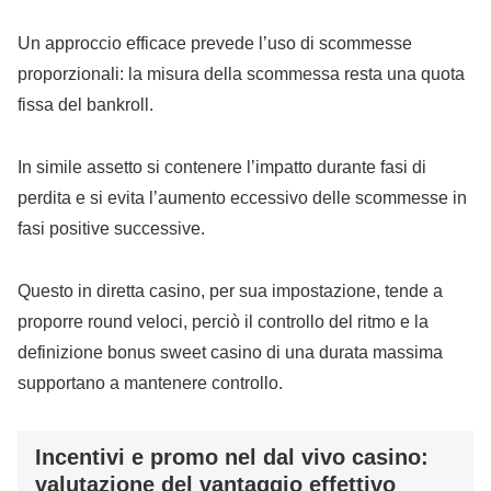
Un approccio efficace prevede l’uso di scommesse
proporzionali: la misura della scommessa resta una quota
fissa del bankroll.
In simile assetto si contenere l’impatto durante fasi di
perdita e si evita l’aumento eccessivo delle scommesse in
fasi positive successive.
Questo in diretta casino, per sua impostazione, tende a
proporre round veloci, perciò il controllo del ritmo e la
definizione bonus sweet casino di una durata massima
supportano a mantenere controllo.
Incentivi e promo nel dal vivo casino:
valutazione del vantaggio effettivo