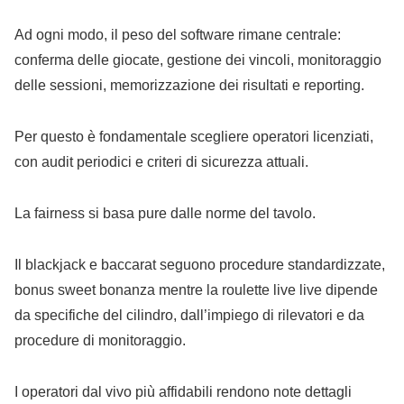
Ad ogni modo, il peso del software rimane centrale:
conferma delle giocate, gestione dei vincoli, monitoraggio
delle sessioni, memorizzazione dei risultati e reporting.
Per questo è fondamentale scegliere operatori licenziati,
con audit periodici e criteri di sicurezza attuali.
La fairness si basa pure dalle norme del tavolo.
Il blackjack e baccarat seguono procedure standardizzate,
bonus sweet bonanza mentre la roulette live live dipende
da specifiche del cilindro, dall’impiego di rilevatori e da
procedure di monitoraggio.
I operatori dal vivo più affidabili rendono note dettagli