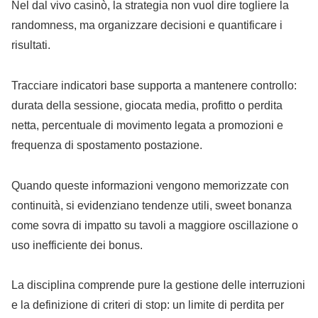
Nel dal vivo casinò, la strategia non vuol dire togliere la
randomness, ma organizzare decisioni e quantificare i
risultati.
Tracciare indicatori base supporta a mantenere controllo:
durata della sessione, giocata media, profitto o perdita
netta, percentuale di movimento legata a promozioni e
frequenza di spostamento postazione.
Quando queste informazioni vengono memorizzate con
continuità, si evidenziano tendenze utili, sweet bonanza
come sovra di impatto su tavoli a maggiore oscillazione o
uso inefficiente dei bonus.
La disciplina comprende pure la gestione delle interruzioni
e la definizione di criteri di stop: un limite di perdita per