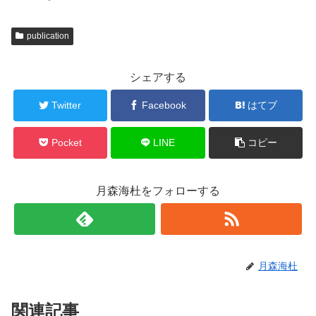
publication
シェアする
Twitter
Facebook
はてブ
Pocket
LINE
コピー
月森海杜をフォローする
月森海杜
関連記事