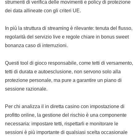
strumenti di verifica delle movimenti e policy di protezione
dei data allineate con gli criteri UE.
In più la struttura di streaming è rilevante: tenuta del flusso,
regolarità del servizio live e regole chiare in bonus sweet
bonanza caso di interruzioni.
Questi tool di gioco responsabile, come tetti di versamento,
tetti di durata e autoesclusione, non servono solo alla
protezione personale, ma pure a garantire un piano di
sessione razionale.
Per chi analizza il in diretta casino con impostazione di
profitto online, la gestione del rischio è una componente
necessaria: impostare tetti, rispettarli e monitorare le
sessioni è più importante di qualsiasi scelta occasionale