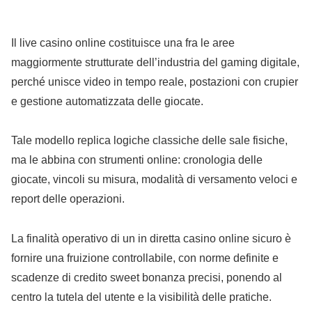
Il live casino online costituisce una fra le aree
maggiormente strutturate dell’industria del gaming digitale,
perché unisce video in tempo reale, postazioni con crupier
e gestione automatizzata delle giocate.
Tale modello replica logiche classiche delle sale fisiche,
ma le abbina con strumenti online: cronologia delle
giocate, vincoli su misura, modalità di versamento veloci e
report delle operazioni.
La finalità operativo di un in diretta casino online sicuro è
fornire una fruizione controllabile, con norme definite e
scadenze di credito sweet bonanza precisi, ponendo al
centro la tutela del utente e la visibilità delle pratiche.