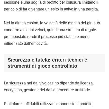
sessione e una soglia di profitto per chiusura limitano il
pericolo di far diventare un esito in attivo in una perdita.
Nel in diretta casinò, la velocità delle mani o dei giri può
condurre a azioni veloci, quindi una struttura di regole
preimpostate rende il processo più stabile e meno
influenzato dall’emotività.
Sicurezza e tutela: criteri tecnici e
strumenti di gioco controllato
La sicurezza nel dal vivo casino dipende da licenza,
encryption, gestione dei dati e procedure antifrode.
Piattaforme affidabili utilizzano connessioni protette,