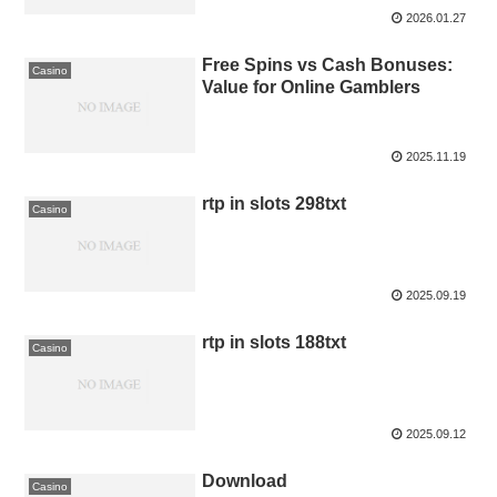
2026.01.27
Free Spins vs Cash Bonuses:
Casino
Value for Online Gamblers
2025.11.19
rtp in slots 298txt
Casino
2025.09.19
rtp in slots 188txt
Casino
2025.09.12
Download
Casino