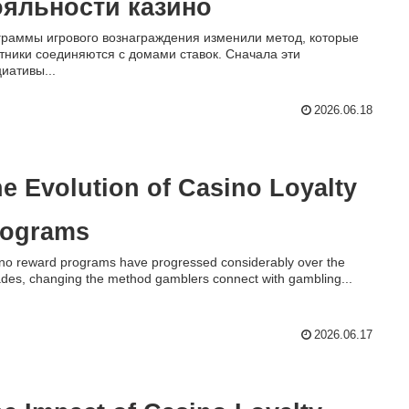
ояльности казино
граммы игрового вознаграждения изменили метод, которые
тники соединяются с домами ставок. Сначала эти
иативы...
2026.06.18
e Evolution of Casino Loyalty
rograms
no reward programs have progressed considerably over the
des, changing the method gamblers connect with gambling...
2026.06.17