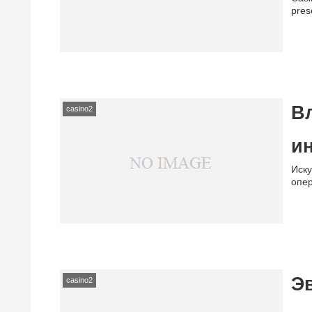
pres
В
casino2
и
Иску
опер
Э
casino2