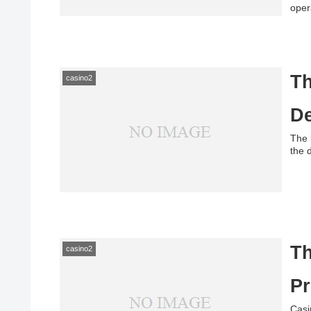
oper
Th
casino2
D
The 
the 
Th
casino2
Pr
Casi