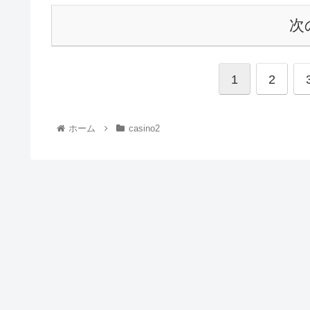
次
1
2
ホーム
casino2