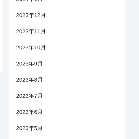
2023年12月
2023年11月
2023年10月
2023年9月
2023年8月
2023年7月
2023年6月
2023年5月