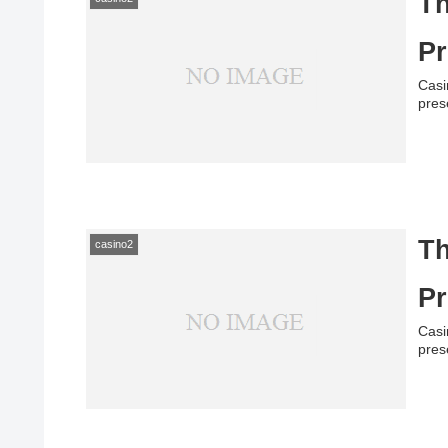
Th
Pr
Casi
pres
Th
casino2
Pr
Casi
pres