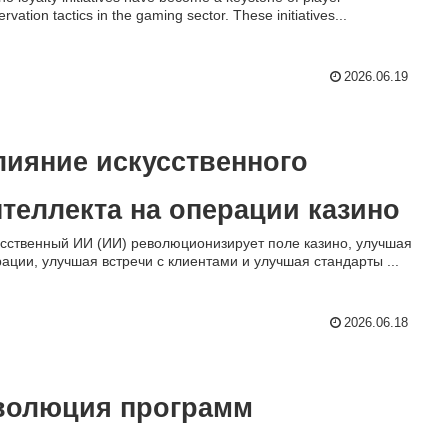
ervation tactics in the gaming sector. These initiatives...
2026.06.19
лияние искусственного
нтеллекта на операции казино
сственный ИИ (ИИ) революционизирует поле казино, улучшая
ации, улучшая встречи с клиентами и улучшая стандарты ...
2026.06.18
волюция программ