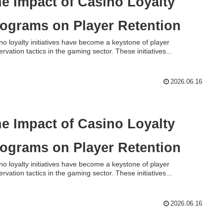
e Impact of Casino Loyalty
ograms on Player Retention
no loyalty initiatives have become a keystone of player
ervation tactics in the gaming sector. These initiatives...
2026.06.16
e Impact of Casino Loyalty
ograms on Player Retention
no loyalty initiatives have become a keystone of player
ervation tactics in the gaming sector. These initiatives...
2026.06.16