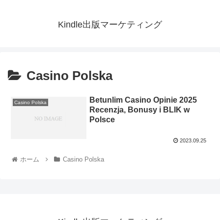
Kindle出版マーケティング
Casino Polska
Betunlim Casino Opinie 2025
Casino Polska
Recenzja, Bonusy i BLIK w
Polsce
2023.09.25
ホーム
Casino Polska