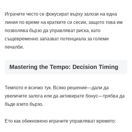
Играчите често се фокусират върху залози на една
линия по време на кратките си сесии, защото това им
позволява бързо да управляват риска, като
същевременно запазват потенциала за големи
печалби.
Mastering the Tempo: Decision Timing
Темпото е всичко тук. Всяко решение—дали да
увеличите залога или да активирате бонус—трябва да
бъде взето бързо.
Ето как обикновено играчите управляват времето: