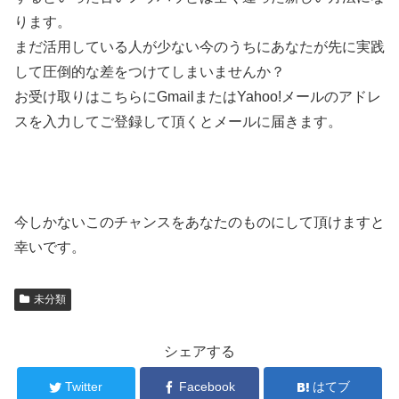
ります。
まだ活用している人が少ない今のうちにあなたが先に実践
して圧倒的な差をつけてしまいませんか？
お受け取りはこちらにGmailまたはYahoo!メールのアドレ
スを入力してご登録して頂くとメールに届きます。
今しかないこのチャンスをあなたのものにして頂けますと
幸いです。
未分類
シェアする
Twitter
Facebook
はてブ