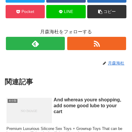
Pocket
LINE
コピー
月森海杜をフォローする
月森海杜
関連記事
And whereas youre shopping,
未分類
add some good lube to your
cart
Premium Luxurious Silicone Sex Toys + Grownup Toys That can be