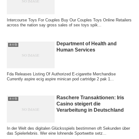
Intercourse Toys For Couples Buy Our Couples Toys Online Retailers
across the nation say gross sales of sex toys spik...
Department of Health and
未分類
Human Services
Fda Releases Listing Of Authorized E-cigarette Merchandise
Currently aspire ecig aspire minican pod cartridge 2 pak 1...
Raschere Transaktionen: Iris
未分類
Casino steigert die
Verarbeitung in Deutschland
In der Welt des digitalen Glücksspiels bestimmen oft Sekunden über
das Spielerlebnis. Wer eine lohnende Sportwette setz...