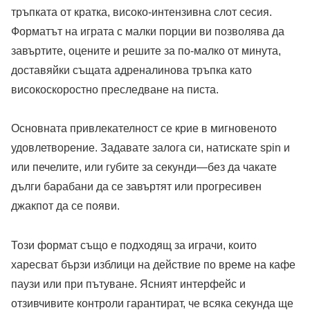
тръпката от кратка, високо‑интензивна слот сесия.
Форматът на играта с малки порции ви позволява да
завъртите, оцените и решите за по‑малко от минута,
доставяйки същата адреналинова тръпка като
високоскоростно преследване на писта.
Основната привлекателност се крие в мигновеното
удовлетворение. Задавате залога си, натискате spin и
или печелите, или губите за секунди—без да чакате
дълги барабани да се завъртят или прогресивен
джакпот да се появи.
Този формат също е подходящ за играчи, които
харесват бързи изблици на действие по време на кафе
паузи или при пътуване. Ясният интерфейс и
отзивчивите контроли гарантират, че всяка секунда ще