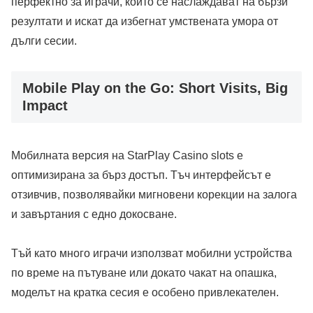
перфектно за играчи, които се наслаждават на бързи
резултати и искат да избегнат умствената умора от
дълги сесии.
Mobile Play on the Go: Short Visits, Big
Impact
Мобилната версия на StarPlay Casino slots е
оптимизирана за бърз достъп. Тъч интерфейсът е
отзивчив, позволявайки мигновени корекции на залога
и завъртания с едно докосване.
Тъй като много играчи използват мобилни устройства
по време на пътуване или докато чакат на опашка,
моделът на кратка сесия е особено привлекателен.