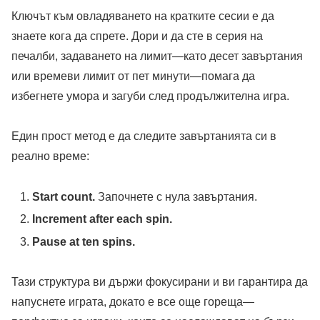
Ключът към овладяването на кратките сесии е да
знаете кога да спрете. Дори и да сте в серия на
печалби, задаването на лимит—като десет завъртания
или времеви лимит от пет минути—помага да
избегнете умора и загуби след продължителна игра.
Един прост метод е да следите завъртанията си в
реално време:
Start count.
Започнете с нула завъртания.
Increment after each spin.
Pause at ten spins.
Тази структура ви държи фокусирани и ви гарантира да
напуснете играта, докато е все още гореща—