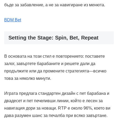
бъде за забавление, а не за навигиране из менюта.
BDM Bet
Setting the Stage: Spin, Bet, Repeat
В основата на този стил е повторението: поставете
залог, завъртете барабаните и решете дали да
продължите или да промените стратегията—всичко
това за няколко минути.
Играта предлага стандартен дизайн с пет барабана и
двадесет и пет печеливши линии, който е лесен за
навигация дори за новаци. RTP е около 96%, което ви
дава разумен шанс за печалба при всяко завъртане.