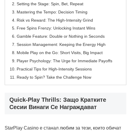
Setting the Stage: Spin, Bet, Repeat
Mastering the Tempo: Decision Timing
Risk vs Reward: The High‑Intensity Grind
Free Spins Frenzy: Unlocking Instant Wins
Gamble Feature: Double or Nothing in Seconds
Session Management: Keeping the Energy High
Mobile Play on the Go: Short Visits, Big Impact
Player Psychology: The Urge for Immediate Payoffs
Practical Tips for High‑Intensity Sessions
Ready to Spin? Take the Challenge Now
Quick‑Play Thrills: Защо Кратките
Сесии Винаги Се Награждават
StarPlay Casino е станал любим за тези, които обичат