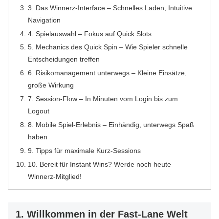
3. Das Winnerz‑Interface – Schnelles Laden, Intuitive
Navigation
4. Spielauswahl – Fokus auf Quick Slots
5. Mechanics des Quick Spin – Wie Spieler schnelle
Entscheidungen treffen
6. Risikomanagement unterwegs – Kleine Einsätze,
große Wirkung
7. Session‑Flow – In Minuten vom Login bis zum
Logout
8. Mobile Spiel‑Erlebnis – Einhändig, unterwegs Spaß
haben
9. Tipps für maximale Kurz‑Sessions
10. Bereit für Instant Wins? Werde noch heute
Winnerz‑Mitglied!
1. Willkommen in der Fast‑Lane Welt