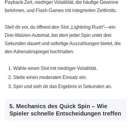
Payback‑Zeit, niedriger Volatilität, die häufige Gewinne
belohnen, und Flash-Games mit integrierten Zeitlimits.
Stell dir vor, du öffnest den Slot „Lightning Rush“—ein
Drei‑Walzen‑Automat, bei dem jeder Spin unter drei
Sekunden dauert und sofortige Auszahlungen bietet, die
den Adrenalinspiegel hochhalten.
Wähle einen Slot mit niedriger Volatilität.
Stelle einen moderaten Einsatz ein.
Spin und sieh dir das Ergebnis in Sekunden an.
5. Mechanics des Quick Spin – Wie
Spieler schnelle Entscheidungen treffen