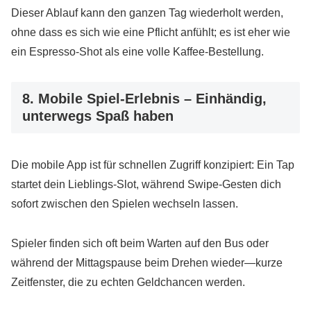
Dieser Ablauf kann den ganzen Tag wiederholt werden,
ohne dass es sich wie eine Pflicht anfühlt; es ist eher wie
ein Espresso-Shot als eine volle Kaffee‑Bestellung.
8. Mobile Spiel‑Erlebnis – Einhändig,
unterwegs Spaß haben
Die mobile App ist für schnellen Zugriff konzipiert: Ein Tap
startet dein Lieblings‑Slot, während Swipe-Gesten dich
sofort zwischen den Spielen wechseln lassen.
Spieler finden sich oft beim Warten auf den Bus oder
während der Mittagspause beim Drehen wieder—kurze
Zeitfenster, die zu echten Geldchancen werden.