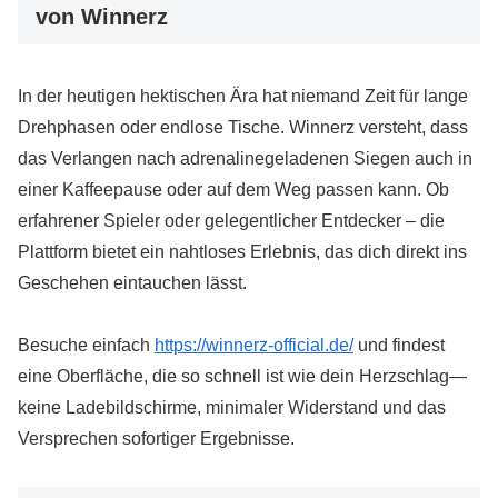
von Winnerz
In der heutigen hektischen Ära hat niemand Zeit für lange
Drehphasen oder endlose Tische. Winnerz versteht, dass
das Verlangen nach adrenalinegeladenen Siegen auch in
einer Kaffeepause oder auf dem Weg passen kann. Ob
erfahrener Spieler oder gelegentlicher Entdecker – die
Plattform bietet ein nahtloses Erlebnis, das dich direkt ins
Geschehen eintauchen lässt.
Besuche einfach
https://winnerz-official.de/
und findest
eine Oberfläche, die so schnell ist wie dein Herzschlag—
keine Ladebildschirme, minimaler Widerstand und das
Versprechen sofortiger Ergebnisse.