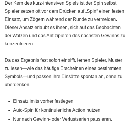
Der Kern des kurz‑intensiven Spiels ist der Spin selbst.
Spieler setzen oft vor dem Drücken auf „Spin“ einen festen
Einsatz, um Zögern während der Runde zu vermeiden.
Dieser Ansatz erlaubt es ihnen, sich auf das Beobachten
der Walzen und das Antizipieren des nächsten Gewinns zu
konzentrieren.
Da das Ergebnis fast sofort eintrifft, lernen Spieler, Muster
zu lesen—wie das häufige Erscheinen eines bestimmten
Symbols—und passen ihre Einsätze spontan an, ohne zu
überdenken.
Einsatzlimits vorher festlegen.
Auto‑Spin für kontinuierliche Action nutzen.
Nur nach Gewinn‑ oder Verlustserien pausieren.