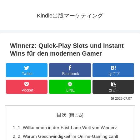
Kindle出版マーケティング
Winnerz: Quick‑Play Slots und Instant
Wins für den modernen Gamer
Twitter
Facebook
はてブ
Pocket
LINE
コピー
2026.07.07
目次
1. Willkommen in der Fast‑Lane Welt von Winnerz
2. Warum Geschwindigkeit im Online-Gaming zählt