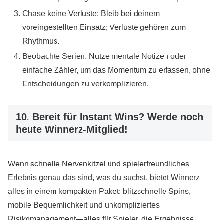
Chase keine Verluste: Bleib bei deinem
voreingestellten Einsatz; Verluste gehören zum
Rhythmus.
Beobachte Serien: Nutze mentale Notizen oder
einfache Zähler, um das Momentum zu erfassen, ohne
Entscheidungen zu verkomplizieren.
10. Bereit für Instant Wins? Werde noch
heute Winnerz‑Mitglied!
Wenn schnelle Nervenkitzel und spielerfreundliches
Erlebnis genau das sind, was du suchst, bietet Winnerz
alles in einem kompakten Paket: blitzschnelle Spins,
mobile Bequemlichkeit und unkompliziertes
Risikomanagement—alles für Spieler, die Ergebnisse