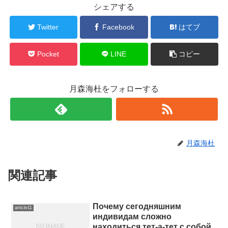
シェアする
Twitter
Facebook
はてブ
Pocket
LINE
コピー
月森海杜をフォローする
月森海杜
関連記事
Почему сегодняшним
article11
индивидам сложно
находиться тет-а-тет с собой