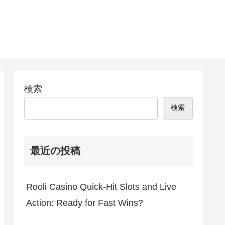
検索
検索
最近の投稿
Rooli Casino Quick‑Hit Slots and Live
Action: Ready for Fast Wins?