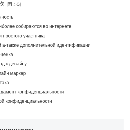
次
нность
иболее собираются во интернете
 простого участника
й а-также дополнительной идентификации
оценка
од к девайсу
лайн маркер
така
ндамент конфиденциальности
ой конфиденциальности