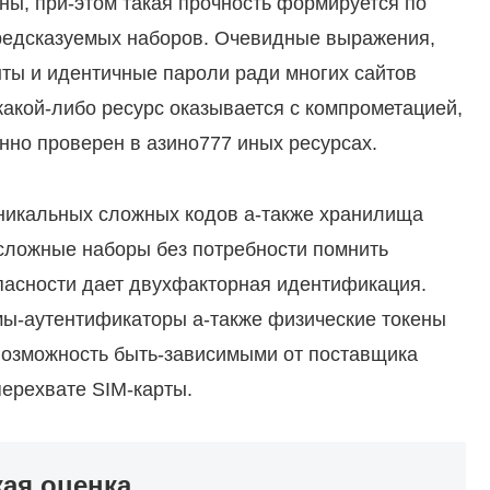
ны, при-этом такая прочность формируется по
предсказуемых наборов. Очевидные выражения,
ы и идентичные пароли ради многих сайтов
какой-либо ресурс оказывается с компрометацией,
нно проверен в азино777 иных ресурсах.
никальных сложных кодов а-также хранилища
сложные наборы без потребности помнить
пасности дает двухфакторная идентификация.
ы-аутентификаторы а-также физические токены
возможность быть-зависимыми от поставщика
перехвате SIM-карты.
кая оценка