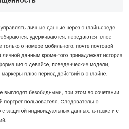
ищенность
управлять личные данные через онлайн-среде
 собираются, удерживаются, передаются плюс
е только о номере мобильного, почте почтовой
В личной данным кроме-того принадлежат история
формация о девайсе, поведенческие модели,
 маркеры плюс период действий в онлайне.
е выглядят безобидными, при-этом во сочетании
й портрет пользователя. Следовательно
 с защитой индивидуальных данных, а-также и с
ий.