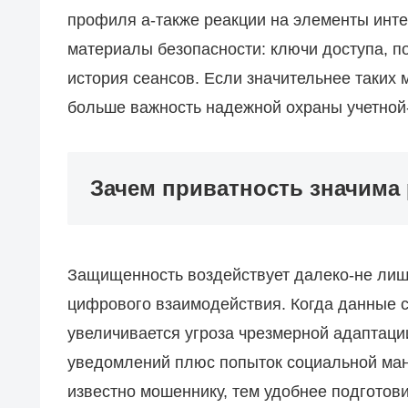
профиля а-также реакции на элементы инт
материалы безопасности: ключи доступа, п
история сеансов. Если значительнее таких 
больше важность надежной охраны учетной
Зачем приватность значима 
Защищенность воздействует далеко-не лишь
цифрового взаимодействия. Когда данные с
увеличивается угроза чрезмерной адаптац
уведомлений плюс попыток социальной ма
известно мошеннику, тем удобнее подгото