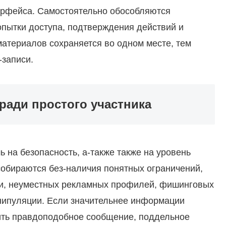
ерфейса. Самостоятельно обособляются
опытки доступа, подтверждения действий и
материалов сохраняется во одном месте, тем
-записи.
ради простого участника
 на безопасность, а-также также на уровень
обираются без-наличия понятных ограничений,
ии, неуместных рекламных профилей, фишинговых
нипуляции. Если значительнее информации
вить правдоподобное сообщение, поддельное