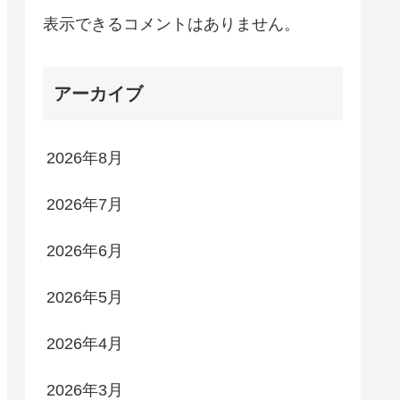
表示できるコメントはありません。
アーカイブ
2026年8月
2026年7月
2026年6月
2026年5月
2026年4月
2026年3月