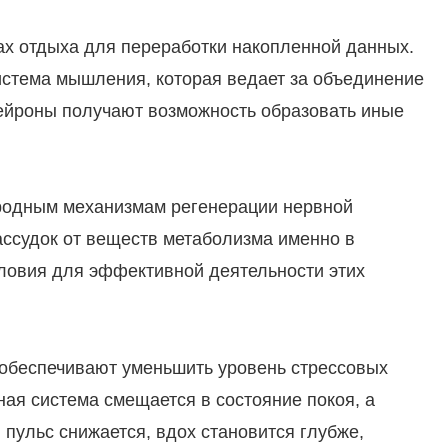
ах отдыха для переработки накопленной данных.
стема мышления, которая ведает за объединение
ейроны получают возможность образовать иные
родным механизмам регенерации нервной
ссудок от веществ метаболизма именно в
словия для эффективной деятельности этих
обеспечивают уменьшить уровень стрессовых
ная система смещается в состояние покоя, а
пульс снижается, вдох становится глубже,