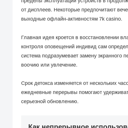
пределы эксплуатации устройств в продолж
от дисплеев. Некоторые предпочитают веч
выходные офлайн-активностям 7k casino.
Главная идея кроется в восстановлении вл
контроля оповещений индивид сам определя
система подразумевает замену экранного п
воочию или увлечение.
Срок детокса изменяется от нескольких час
ежедневные перерывы помогают удерживать
серьезной обновлению.
Как непрерывное использов