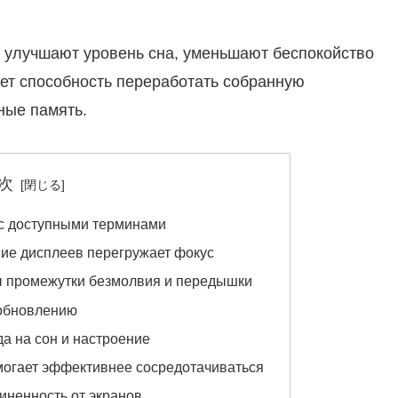
в улучшают уровень сна, уменьшают беспокойство
ает способность переработать собранную
ые память.
次
кс доступными терминами
ие дисплеев перегружает фокус
 промежутки безмолвия и передышки
обновлению
а на сон и настроение
могает эффективнее сосредотачиваться
иненность от экранов