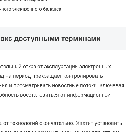
ного электронного баланса
токс доступными терминами
ательный отказ от эксплуатации электронных
ид на период прекращает контролировать
ния и просматривать новостные потоки. Ключевая
собность восстановиться от информационной
а от технологий окончательно. Хватит установить