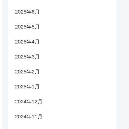
2025年6月
2025年5月
2025年4月
2025年3月
2025年2月
2025年1月
2024年12月
2024年11月