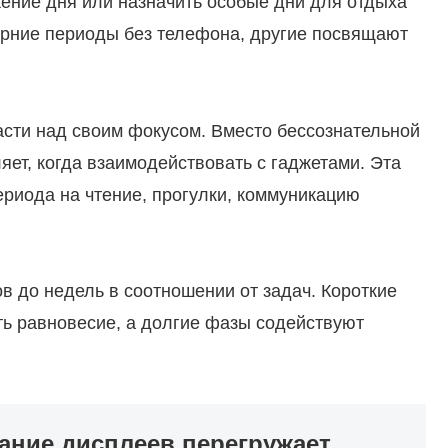
ение дня или назначить особые дни для отдыха
ерние периоды без телефона, другие посвящают
асти над своим фокусом. Вместо бессознательной
ет, когда взаимодействовать с гаджетами. Эта
ериода на чтение, прогулки, коммуникацию
ов до недель в соотношении от задач. Короткие
 равновесие, а долгие фазы содействуют
ание дисплеев перегружает