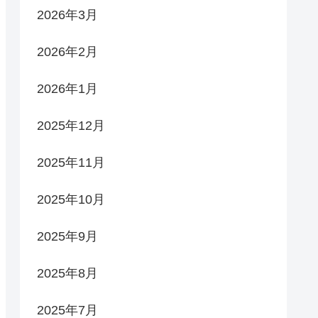
2026年3月
2026年2月
2026年1月
2025年12月
2025年11月
2025年10月
2025年9月
2025年8月
2025年7月