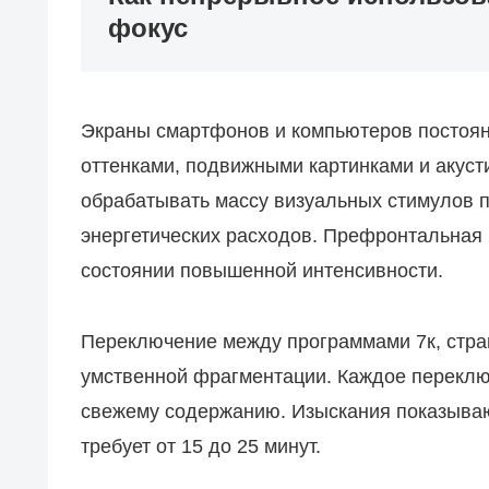
фокус
Экраны смартфонов и компьютеров постоян
оттенками, подвижными картинками и акуст
обрабатывать массу визуальных стимулов 
энергетических расходов. Префронтальная 
состоянии повышенной интенсивности.
Переключение между программами 7к, стра
умственной фрагментации. Каждое переключ
свежему содержанию. Изыскания показываю
требует от 15 до 25 минут.