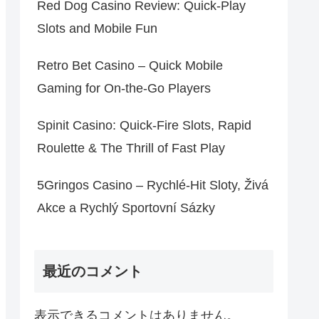
Red Dog Casino Review: Quick‑Play
Slots and Mobile Fun
Retro Bet Casino – Quick Mobile
Gaming for On-the-Go Players
Spinit Casino: Quick‑Fire Slots, Rapid
Roulette & The Thrill of Fast Play
5Gringos Casino – Rychlé‑Hit Sloty, Živá
Akce a Rychlý Sportovní Sázky
最近のコメント
表示できるコメントはありません。