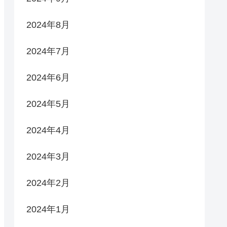
2024年8月
2024年7月
2024年6月
2024年5月
2024年4月
2024年3月
2024年2月
2024年1月