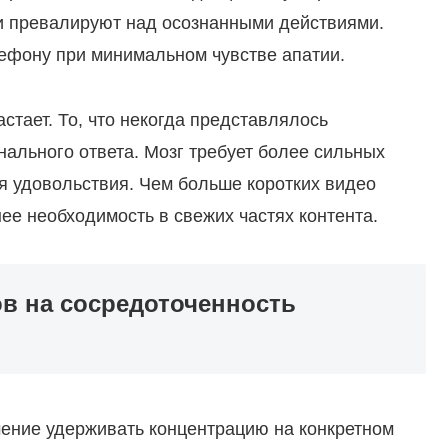
и превалируют над осознанными действиями.
лефону при минимальном чувстве апатии.
стает. То, что некогда представлялось
нального ответа. Мозг требует более сильных
я удовольствия. Чем больше коротких видео
ее необходимость в свежих частях контента.
в на сосредоточенность
мение удерживать концентрацию на конкретном