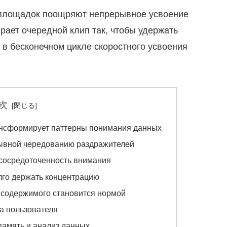
 площадок поощряют непрерывное усвоение
ает очередной клип так, чтобы удержать
 в бесконечном цикле скоростного усвоения
次
ансформирует паттерны понимания данных
рывной чередованию раздражителей
 сосредоточенность внимания
лго держать концентрацию
содержимого становится нормой
са пользователя
 память и анализ данных