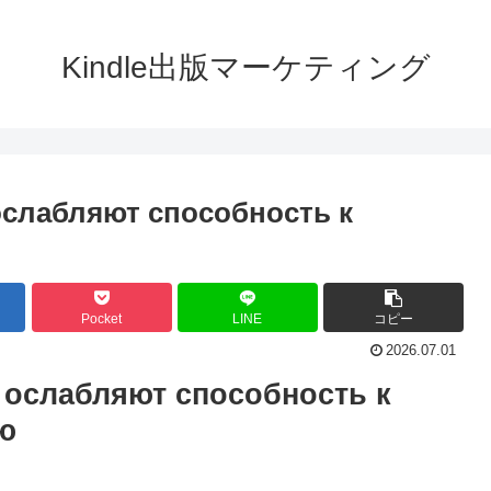
Kindle出版マーケティング
слабляют способность к
Pocket
LINE
コピー
2026.07.01
ослабляют способность к
ю