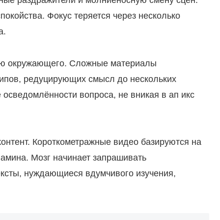
ные раздражители и молниеносную смену сцен.
покойства. Фокус теряется через несколько
а.
нию окружающего. Сложные материалы
липов, редуцирующих смысл до нескольких
осведомлённости вопроса, не вникая в ап икс
контент. Короткометражные видео базируются на
амина. Мозг начинает запрашивать
ексты, нуждающиеся вдумчивого изучения,