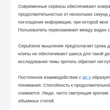
Современные сервисы обеспечивают юзера
продолжительностью от нескольких секунд 
поглощения информации, при которой мозг 
Пользователь перескакивает между видео с
Серьёзное мышление предполагает срока д
клипы не обеспечивают шанса для такой де
исследования темы зритель обретает неглу
Постоянное взаимодействие с
ап х
образует
понимания. Способность к продолжительно
снижается. Люди, часто смотрящие краткие
объемных статей.