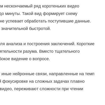
м нескончаемый ряд коротеньких видео
до минуты. Такой вид формирует схему
не успевает обработать поступившие данные.
 значительной быстротой.
ля анализа и построения заключений. Короткие
ятельности разума. Вместо тщательного
бокое видение о вопросе.
 иные нейронные связи, направленные на темп
й фокусировке на сложных задачах плавно
 видео, переживают сложности при чтении