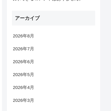
アーカイブ
2026年8月
2026年7月
2026年6月
2026年5月
2026年4月
2026年3月