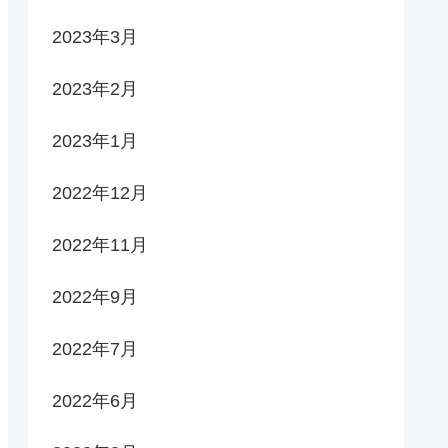
2023年3月
2023年2月
2023年1月
2022年12月
2022年11月
2022年9月
2022年7月
2022年6月