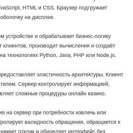
vaScript, HTML и CSS. Браузер подгружает
 оболочку на дисплее.
м устройстве и обрабатывает бизнес-логику
 клиентов, производит вычисления и создаёт
а технологиях Python, Java, PHP или Node.js.
предоставляет эластичность архитектуры. Клиент
ателем. Сервер контролирует информацией,
вляет сложные процедуры онлайн казино.
я на сервер при потребности извлечь или
ролирует валидность обращения, обращается к
инимает отклик и обновляет интерфейс без