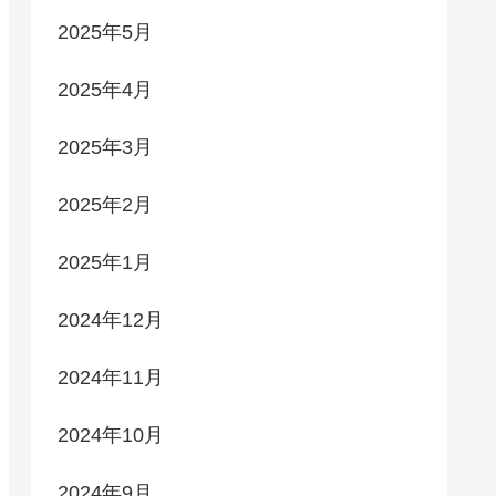
2025年5月
2025年4月
2025年3月
2025年2月
2025年1月
2024年12月
2024年11月
2024年10月
2024年9月