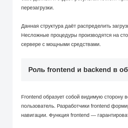
перезагрузки.
Данная структура даёт распределить загру
Несложные процедуры производятся на сто
сервере с мощными средствами.
Роль frontend и backend в о
Frontend образует собой видимую сторону 
пользователь. Разработчики frontend форм
навигации. Функция frontend — гарантиров