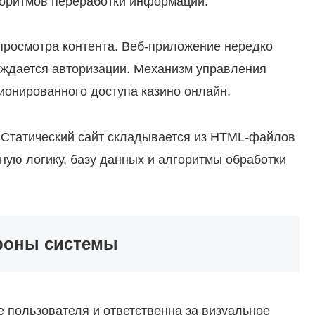
оритмов переработки информации.
 просмотра контента. Веб-приложение нередко
уждается авторизации. Механизм управления
ионированного доступа казино онлайн.
. Статический сайт складывается из HTML-файлов
ную логику, базу данных и алгоритмы обработки
ороны системы
е пользователя и ответственна за визуальное