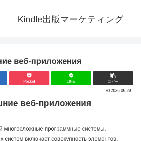
Kindle出版マーケティング
ние веб-приложения
Pocket
LINE
コピー
2026.06.29
шние веб-приложения
ой многосложные программные системы,
их систем включает совокупность элементов,