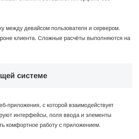
зку между девайсом пользователя и сервером.
роне клиента. Сложные расчёты выполняются на
бщей системе
веб-приложения, с которой взаимодействует
ируют интерфейсы, поля ввода и элементы
ать комфортное работу с приложением.