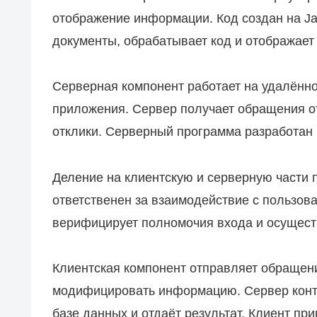
отображение информации. Код создан на Ja
документы, обрабатывает код и отображает
Серверная компонент работает на удалённо
приложения. Сервер получает обращения от
отклики. Серверный программа разработан н
Деление на клиентскую и серверную части 
ответственен за взаимодействие с пользов
верифицирует полномочия входа и осущест
Клиентская компонент отправляет обращени
модифицировать информацию. Сервер конт
базе данных и отдаёт результат. Клиент пр