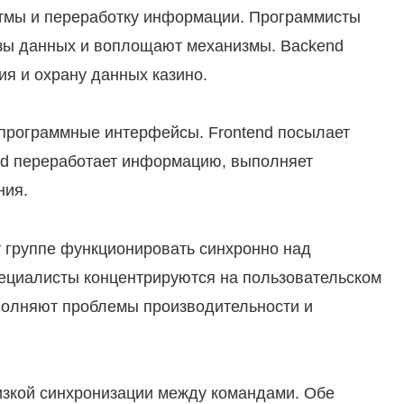
итмы и переработку информации. Программисты
азы данных и воплощают механизмы. Backend
я и охрану данных казино.
 программные интерфейсы. Frontend посылает
nd переработает информацию, выполняет
ния.
т группе функционировать синхронно над
пециалисты концентрируются на пользовательском
полняют проблемы производительности и
зкой синхронизации между командами. Обе