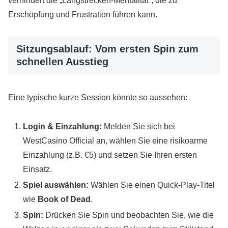
verhindert die „Langstrecken‑Mentalität“, die zu
Erschöpfung und Frustration führen kann.
Sitzungsablauf: Vom ersten Spin zum
schnellen Ausstieg
Eine typische kurze Session könnte so aussehen:
Login & Einzahlung:
Melden Sie sich bei
WestCasino Official an, wählen Sie eine risikoarme
Einzahlung (z.B. €5) und setzen Sie Ihren ersten
Einsatz.
Spiel auswählen:
Wählen Sie einen Quick‑Play‑Titel
wie
Book of Dead
.
Spin:
Drücken Sie Spin und beobachten Sie, wie die