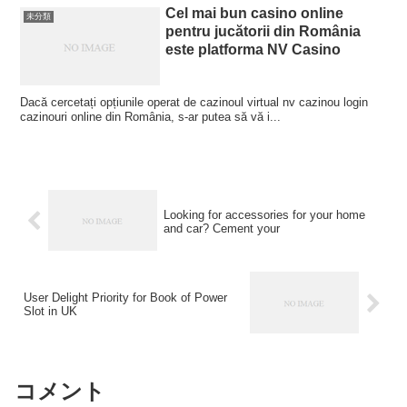
Cel mai bun casino online
未分類
pentru jucătorii din România
este platforma NV Casino
Dacă cercetați opțiunile operat de cazinoul virtual nv cazinou login
cazinouri online din România, s-ar putea să vă i...
Looking for accessories for your home
and car? Cement your
User Delight Priority for Book of Power
Slot in UK
コメント