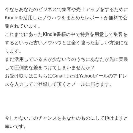
今ならあなたのビジネスで集客や売上アップをするために
Kindleを活用したノウハウをまとめたレポートが無料で公
開されています。
これまでにあったKindle書籍の中で特典を用意して集客を
するといった古いノウハウとは全く違った新しい方法にな
ります。
まだ活用している人が少ない今のうちにあなたが先に実践
して圧倒的な差をつけてしまいませんか？
お受け取りはこちらにGmailまたはYahoo!メールのアドレ
スを入力してご登録して頂くとメールに届きます。
今しかないこのチャンスをあなたのものにして頂けますと
幸いです。