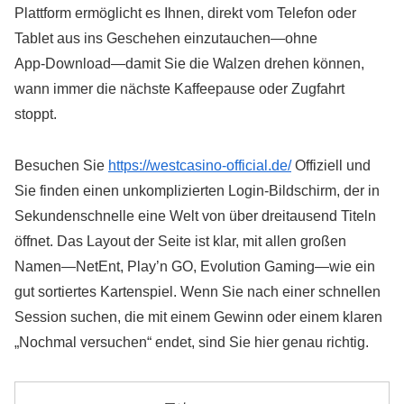
Plattform ermöglicht es Ihnen, direkt vom Telefon oder
Tablet aus ins Geschehen einzutauchen—ohne
App‑Download—damit Sie die Walzen drehen können,
wann immer die nächste Kaffeepause oder Zugfahrt
stoppt.
Besuchen Sie
https://westcasino-official.de/
Offiziell und
Sie finden einen unkomplizierten Login‑Bildschirm, der in
Sekundenschnelle eine Welt von über dreitausend Titeln
öffnet. Das Layout der Seite ist klar, mit allen großen
Namen—NetEnt, Play’n GO, Evolution Gaming—wie ein
gut sortiertes Kartenspiel. Wenn Sie nach einer schnellen
Session suchen, die mit einem Gewinn oder einem klaren
„Nochmal versuchen“ endet, sind Sie hier genau richtig.