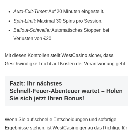
Auto‑Exit‑Timer:
Auf 20 Minuten eingestellt.
Spin‑Limit:
Maximal 30 Spins pro Session.
Bailout‑Schwelle:
Automatisches Stoppen bei
Verlusten von €20.
Mit diesen Kontrollen stellt WestCasino sicher, dass
Geschwindigkeit nicht auf Kosten der Verantwortung geht.
Fazit: Ihr nächstes
Schnell‑Feuer‑Abenteuer wartet – Holen
Sie sich jetzt Ihren Bonus!
Wenn Sie auf schnelle Entscheidungen und sofortige
Ergebnisse stehen, ist WestCasino genau das Richtige für