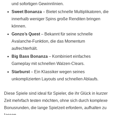
und sofortigen Gewinnlinien.
Sweet Bonanza
– Bietet schnelle Multiplikatoren, die
innerhalb weniger Spins große Renditen bringen
können.
Gonzo’s Quest
– Bekannt für seine schnelle
Avalanche‑Funktion, die das Momentum
aufrechterhält.
Big Bass Bonanza
– Kombiniert einfaches
Gameplay mit schnellen Walzen‑Clears.
Starburst
– Ein Klassiker wegen seines
unkomplizierten Layouts und schnellen Ablaufs.
Diese Spiele sind ideal für Spieler, die ihr Glück in kurzer
Zeit mehrfach testen möchten, ohne sich durch komplexe
Bonusrunden, die lange Spielzeit erfordern, aufhalten zu
lassen.