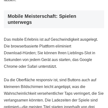
Mobile Meisterschaft: Spielen
unterwegs
Das mobile Erlebnis ist auf Geschwindigkeit ausgelegt.
Die browserbasierte Plattform eliminiert
Download‑Hürden; Sie können Ihren Lieblings‑Slot in
Sekunden von jedem Gerät aus starten, das Google
Chrome oder Safari unterstützt.
Da die Oberfläche responsiv ist, sind Buttons auch auf
kleineren Bildschirmen leicht angetippt, was die
Wahrscheinlichkeit versehentlicher Taps verringert, die Sie
verlangsamen könnten. Die Ladezeiten der Spiele sind
optimiert—die meisten Titel starten innerhalb von drei