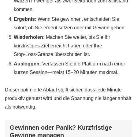
Walzen in weniger als zwei Sekunden zum Stillstand
kommen.
Ergebnis:
Wenn Sie gewinnen, entscheiden Sie
sofort, ob Sie erneut setzen oder mit Gewinn gehen.
Wiederholen:
Machen Sie weiter, bis Sie Ihr
kurzfristiges Ziel erreicht haben oder Ihre
Stop‑Loss‑Grenze überschritten ist.
Ausloggen:
Verlassen Sie die Plattform nach einer
kurzen Session—meist 15–20 Minuten maximal.
Dieser optimierte Ablauf stellt sicher, dass jede Minute
produktiv genutzt wird und die Spannung nie länger anhält
als notwendig.
Gewinnen oder Panik? Kurzfristige
Gewinne managen