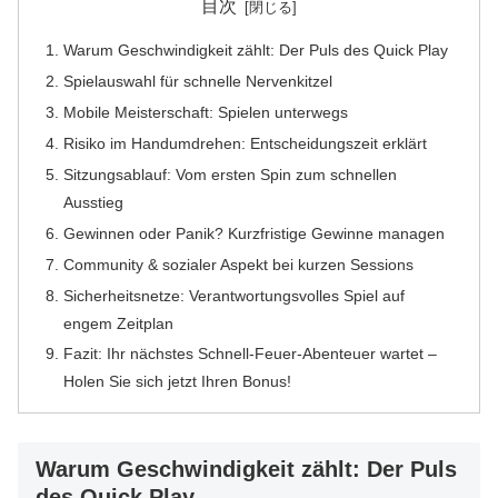
目次
Warum Geschwindigkeit zählt: Der Puls des Quick Play
Spielauswahl für schnelle Nervenkitzel
Mobile Meisterschaft: Spielen unterwegs
Risiko im Handumdrehen: Entscheidungszeit erklärt
Sitzungsablauf: Vom ersten Spin zum schnellen
Ausstieg
Gewinnen oder Panik? Kurzfristige Gewinne managen
Community & sozialer Aspekt bei kurzen Sessions
Sicherheitsnetze: Verantwortungsvolles Spiel auf
engem Zeitplan
Fazit: Ihr nächstes Schnell‑Feuer‑Abenteuer wartet –
Holen Sie sich jetzt Ihren Bonus!
Warum Geschwindigkeit zählt: Der Puls
des Quick Play