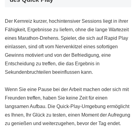
Der Kernreiz kurzer, hochintensiver Sessions liegt in ihrer
Fähigkeit, Ergebnisse zu liefern, ohne die lange Wartezeit
eines Marathon‑Drehens. Spieler, die sich auf Rapid Play
einlassen, sind oft vom Nervenkitzel eines sofortigen
Gewinns motiviert und von der Befriedigung, eine
Entscheidung zu treffen, die das Ergebnis in
Sekundenbruchteilen beeinflussen kann.
Wenn Sie eine Pause bei der Arbeit machen oder sich mit
Freunden treffen, haben Sie keine Zeit für einen
langsamen Aufbau. Die Quick‑Play‑Umgebung ermöglicht
es Ihnen, Ihr Glück zu testen, einen Moment der Aufregung
zu genießen und weiterzugehen, bevor der Tag endet.