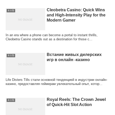
Cleobetra Casino: Quick Wins
未分類
and High‑Intensity Play for the
Modern Gamer
In an era where a phone can become a portal to instant thrills,
Cleobetra Casino stands out as a destination for those c...
Встание живых дилерских
未分類
игр в онлайн -казино
Life Disters Tills стали основной тенденцией в индустрии онлайн-
казино, предоставляя геймерам увлекательный опыт, котор...
Royal Reels: The Crown Jewel
未分類
of Quick‑Hit Slot Action