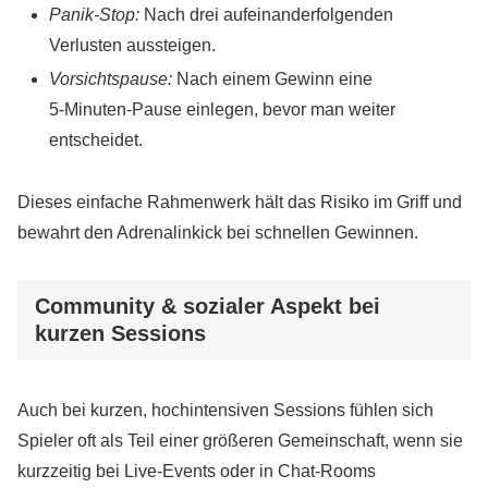
Panik‑Stop:
Nach drei aufeinanderfolgenden
Verlusten aussteigen.
Vorsichtspause:
Nach einem Gewinn eine
5‑Minuten‑Pause einlegen, bevor man weiter
entscheidet.
Dieses einfache Rahmenwerk hält das Risiko im Griff und
bewahrt den Adrenalinkick bei schnellen Gewinnen.
Community & sozialer Aspekt bei
kurzen Sessions
Auch bei kurzen, hochintensiven Sessions fühlen sich
Spieler oft als Teil einer größeren Gemeinschaft, wenn sie
kurzzeitig bei Live‑Events oder in Chat‑Rooms