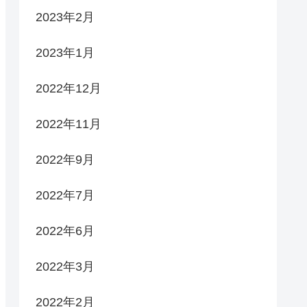
2023年2月
2023年1月
2022年12月
2022年11月
2022年9月
2022年7月
2022年6月
2022年3月
2022年2月