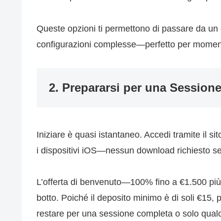
Queste opzioni ti permettono di passare da un g
configurazioni complesse—perfetto per moment
2. Prepararsi per una Sessio
Iniziare è quasi istantaneo. Accedi tramite il sit
i dispositivi iOS—nessun download richiesto se
L’offerta di benvenuto—100% fino a €1.500 più g
botto. Poiché il deposito minimo è di soli €15,
restare per una sessione completa o solo qual