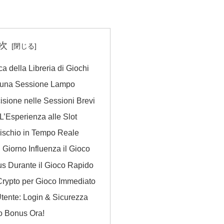
次
 della Libreria di Giochi
r una Sessione Lampo
cisione nelle Sessioni Brevi
 L’Esperienza alle Slot
Rischio in Tempo Reale
 Giorno Influenza il Gioco
nus Durante il Gioco Rapido
rypto per Gioco Immediato
Utente: Login & Sicurezza
uo Bonus Ora!