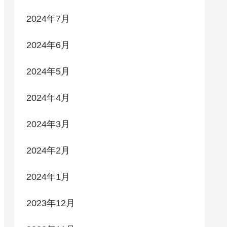
2024年7月
2024年6月
2024年5月
2024年4月
2024年3月
2024年2月
2024年1月
2023年12月