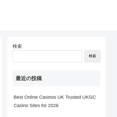
検索
検索
最近の投稿
Best Online Casinos UK Trusted UKGC
Casino Sites for 2026