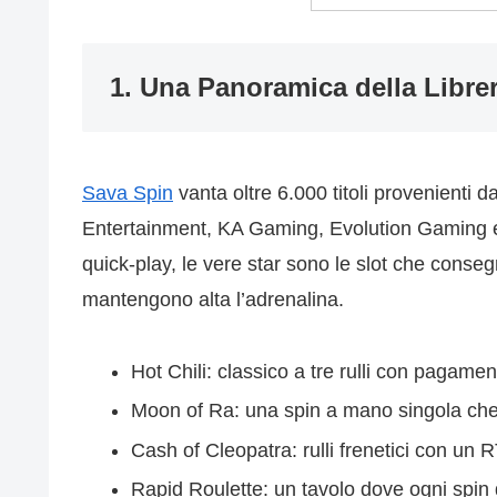
1. Una Panoramica della Librer
Sava Spin
vanta oltre 6.000 titoli provenienti
Entertainment, KA Gaming, Evolution Gaming e a
quick‑play, le vere star sono le slot che consegn
mantengono alta l’adrenalina.
Hot Chili: classico a tre rulli con pagament
Moon of Ra: una spin a mano singola che 
Cash of Cleopatra: rulli frenetici con un
Rapid Roulette: un tavolo dove ogni spin