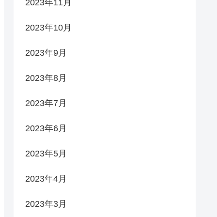
2023年11月
2023年10月
2023年9月
2023年8月
2023年7月
2023年6月
2023年5月
2023年4月
2023年3月