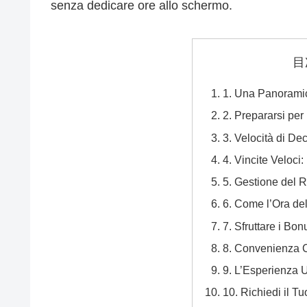
senza dedicare ore allo schermo.
目
1. Una Panoramica
2. Prepararsi pe
3. Velocità di De
4. Vincite Veloci:
5. Gestione del 
6. Come l’Ora del
7. Sfruttare i Bo
8. Convenienza C
9. L’Esperienza 
10. Richiedi il T