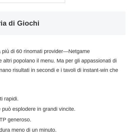
ia di Giochi
 da più di 60 rinomati provider—Netgame
ltri popolano il menu. Ma per gli appassionati di
ano risultati in secondi e i tavoli di instant‑win che
i rapidi.
può esplodere in grandi vincite.
 RTP generoso.
 dura meno di un minuto.