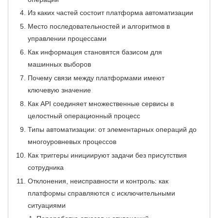
Из каких частей состоит платформа автоматизации
Место последовательностей и алгоритмов в
управлении процессами
Как информация становятся базисом для
машинных выборов
Почему связи между платформами имеют
ключевую значение
Как API соединяет множественные сервисы в
целостный операционный процесс
Типы автоматизации: от элементарных операций до
многоуровневых процессов
Как триггеры инициируют задачи без присутствия
сотрудника
Отклонения, неисправности и контроль: как
платформы справляются с исключительными
ситуациями