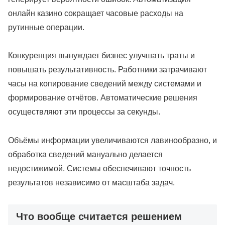
онлайн казино сокращает часовые расходы на
рутинные операции.
Конкуренция вынуждает бизнес улучшать траты и
повышать результативность. Работники затрачивают
часы на копирование сведений между системами и
формирование отчётов. Автоматические решения
осуществляют эти процессы за секунды.
Объёмы информации увеличиваются лавинообразно, и
обработка сведений мануально делается
недостижимой. Системы обеспечивают точность
результатов независимо от масштаба задач.
Что вообще считается решением