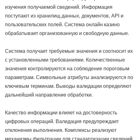
изучения получаемой сведений. Информация
поступают из хранилищ данных, документов, API и
пользовательских полей. Система онлайн казино
обрабатывает организованную и свободную данные.
Система получает требуемые значения и соотносит их
с установленными требованиями. Количественные
значения контролируются на соблюдение пороговым
параметрам. Символьные атрибуты анализируются по
ключевым терминам. Выводы валидации определяют
дальнейший направление обработки.
Качество информации влияет на достоверность
цифровых операций. Валидация предупреждает
отклонения выполнения. Комплексы реализуют
механизмы фильтрации для стандартизации сведений