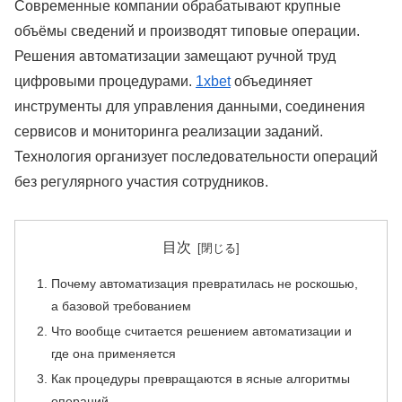
Современные компании обрабатывают крупные
объёмы сведений и производят типовые операции.
Решения автоматизации замещают ручной труд
цифровыми процедурами.
1xbet
объединяет
инструменты для управления данными, соединения
сервисов и мониторинга реализации заданий.
Технология организует последовательности операций
без регулярного участия сотрудников.
目次
Почему автоматизация превратилась не роскошью,
а базовой требованием
Что вообще считается решением автоматизации и
где она применяется
Как процедуры превращаются в ясные алгоритмы
операций