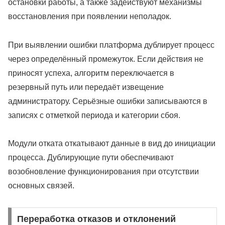
остановки работы, а также задействуют механизмы
восстановления при появлении неполадок.
При выявлении ошибки платформа дублирует процесс
через определённый промежуток. Если действия не
приносят успеха, алгоритм переключается в
резервный путь или передаёт извещение
администратору. Серьёзные ошибки записываются в
записях с отметкой периода и категории сбоя.
Модули отката откатывают данные в вид до инициации
процесса. Дублирующие пути обеспечивают
возобновление функционирования при отсутствии
основных связей.
Переработка отказов и отклонений