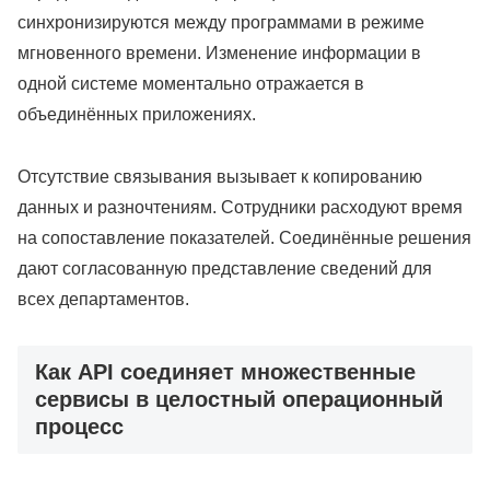
синхронизируются между программами в режиме
мгновенного времени. Изменение информации в
одной системе моментально отражается в
объединённых приложениях.
Отсутствие связывания вызывает к копированию
данных и разночтениям. Сотрудники расходуют время
на сопоставление показателей. Соединённые решения
дают согласованную представление сведений для
всех департаментов.
Как API соединяет множественные
сервисы в целостный операционный
процесс