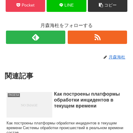
Pocket
LINE
コピー
月森海杜をフォローする
月森海杜
関連記事
Как построены платформы
PAGES4
обработки инцидентов в
текущем времени
Как построены платформы обработки инцидентов в текущем
времени Системы обработки происшествий в реальном времени
состав...