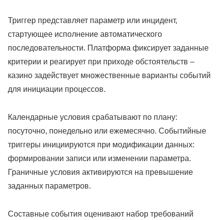
Триггер представляет параметр или инцидент,
стартующее исполнение автоматического
последовательности. Платформа фиксирует заданные
критерии и реагирует при приходе обстоятельств –
казино задействует множественные варианты событий
для инициации процессов.
Календарные условия срабатывают по плану:
посуточно, понедельно или ежемесячно. Событийные
триггеры инициируются при модификации данных:
формировании записи или изменении параметра.
Граничные условия активируются на превышение
заданных параметров.
Составные события оценивают набор требований