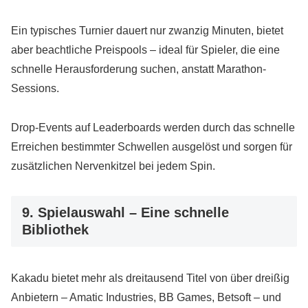
Ein typisches Turnier dauert nur zwanzig Minuten, bietet
aber beachtliche Preispools – ideal für Spieler, die eine
schnelle Herausforderung suchen, anstatt Marathon-
Sessions.
Drop-Events auf Leaderboards werden durch das schnelle
Erreichen bestimmter Schwellen ausgelöst und sorgen für
zusätzlichen Nervenkitzel bei jedem Spin.
9. Spielauswahl – Eine schnelle
Bibliothek
Kakadu bietet mehr als dreitausend Titel von über dreißig
Anbietern – Amatic Industries, BB Games, Betsoft – und