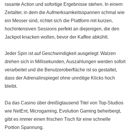
rasante Action und sofortige Ergebnisse stehen. In einem
Zeitalter, in dem die Aufmerksamkeitsspannen schmal wie
ein Messer sind, richtet sich die Plattform mit kurzen,
hochintensiven Sessions perfekt an diejenigen, die den
Jackpot knacken wollen, bevor der Kaffee abkühlt.
Jeder Spin ist auf Geschwindigkeit ausgelegt: Walzen
drehen sich in Millisekunden, Auszahlungen werden sofort
verarbeitet und die Benutzeroberfläche ist so gestaltet,
dass der Adrenalinspiegel ohne unnötige Klicks hoch
bleibt.
Da das Casino über dreißigtausend Titel von Top-Studios
wie NetEnt, Microgaming, Evolution Gaming beherbergt,
gibt es immer einen frischen Tisch für eine schnelle
Portion Spannung.