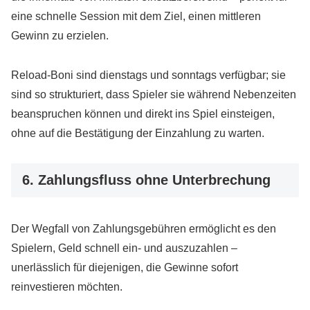
eine schnelle Session mit dem Ziel, einen mittleren
Gewinn zu erzielen.
Reload-Boni sind dienstags und sonntags verfügbar; sie
sind so strukturiert, dass Spieler sie während Nebenzeiten
beanspruchen können und direkt ins Spiel einsteigen,
ohne auf die Bestätigung der Einzahlung zu warten.
6. Zahlungsfluss ohne Unterbrechung
Der Wegfall von Zahlungsgebühren ermöglicht es den
Spielern, Geld schnell ein- und auszuzahlen –
unerlässlich für diejenigen, die Gewinne sofort
reinvestieren möchten.