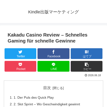
Kindle出版マーケティング
Kakadu Casino Review – Schnelles
Gaming für schnelle Gewinne
Twitter
Facebook
はてブ
Pocket
LINE
コピー
2026.06.18
目次
1. Der Puls des Quick Play
2. Slot Sprint – Wo Geschwindigkeit gewinnt