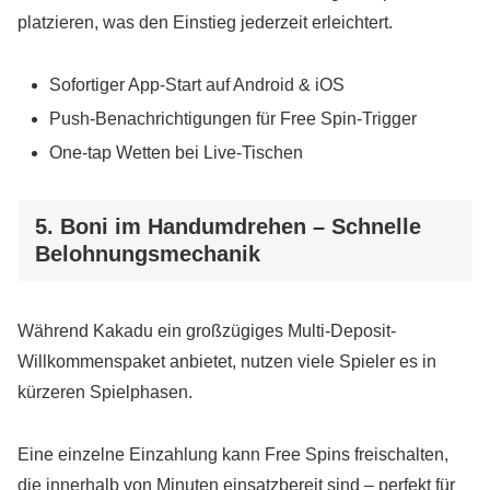
platzieren, was den Einstieg jederzeit erleichtert.
Sofortiger App-Start auf Android & iOS
Push-Benachrichtigungen für Free Spin-Trigger
One‑tap Wetten bei Live-Tischen
5. Boni im Handumdrehen – Schnelle
Belohnungsmechanik
Während Kakadu ein großzügiges Multi‑Deposit-
Willkommenspaket anbietet, nutzen viele Spieler es in
kürzeren Spielphasen.
Eine einzelne Einzahlung kann Free Spins freischalten,
die innerhalb von Minuten einsatzbereit sind – perfekt für