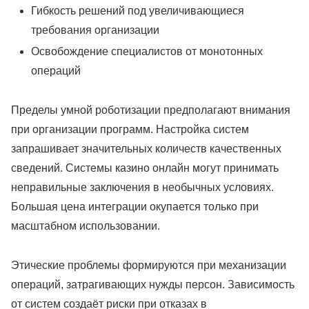
Гибкость решений под увеличивающиеся
требования организации
Освобождение специалистов от монотонных
операций
Пределы умной роботизации предполагают внимания
при организации программ. Настройка систем
запрашивает значительных количеств качественных
сведений. Системы казино онлайн могут принимать
неправильные заключения в необычных условиях.
Большая цена интеграции окупается только при
масштабном использовании.
Этические проблемы формируются при механизации
операций, затрагивающих нужды персон. Зависимость
от систем создаёт риски при отказах в