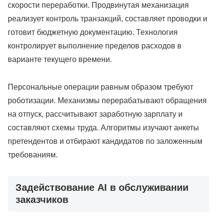
скорости переработки. Продвинутая механизация
реализует контроль транзакций, составляет проводки и
готовит бюджетную документацию. Технология
контролирует выполнение пределов расходов в
варианте текущего времени.
Персональные операции равным образом требуют
роботизации. Механизмы перерабатывают обращения
на отпуск, рассчитывают заработную зарплату и
составляют схемы труда. Алгоритмы изучают анкеты
претендентов и отбирают кандидатов по заложенным
требованиям.
Задействование AI в обслуживании
заказчиков