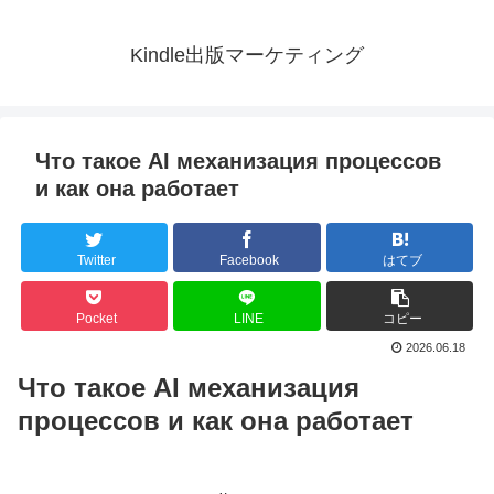
Kindle出版マーケティング
Что такое AI механизация процессов
и как она работает
Twitter
Facebook
はてブ
Pocket
LINE
コピー
2026.06.18
Что такое AI механизация
процессов и как она работает