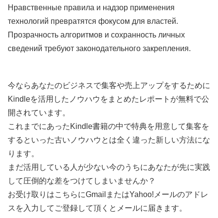
Нравственные правила и надзор применения
технологий превратятся фокусом для властей.
Прозрачность алгоритмов и сохранность личных
сведений требуют законодательного закрепления.
今ならあなたのビジネスで集客や売上アップをするために
Kindleを活用したノウハウをまとめたレポートが無料で公
開されています。
これまでにあったKindle書籍の中で特典を用意して集客を
するといった古いノウハウとは全く違った新しい方法にな
ります。
まだ活用している人が少ない今のうちにあなたが先に実践
して圧倒的な差をつけてしまいませんか？
お受け取りはこちらにGmailまたはYahoo!メールのアドレ
スを入力してご登録して頂くとメールに届きます。