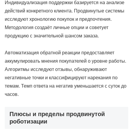
Индивидуализация поддержки базируется на анализе
действий конкретного клиента. Продвинутые системы
исследуют хронологию покупок и предпочтения.
Методология создаёт личные опции и советует
продукцию с значительной шансом заказа.
Автоматизация обратной реакции предоставляет
аккумулировать мнения покупателей о уровне работы.
Алгоритмы исследуют отзывы, обнаруживают
негативные точки и классифицируют нарекания по
темам. Темп ответа на негатив уменьшается с суток до
часов.
Плюсы и пределы продвинутой
роботизации