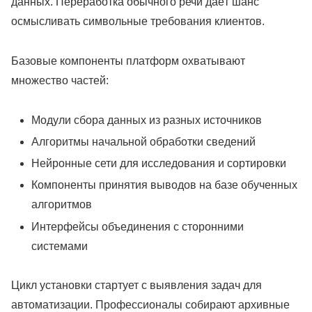
данных. Переработка обычного речи даёт шанс
осмысливать символьные требования клиентов.
Базовые компоненты платформ охватывают
множество частей:
Модули сбора данных из разных источников
Алгоритмы начальной обработки сведений
Нейронные сети для исследования и сортировки
Компоненты принятия выводов на базе обученных
алгоритмов
Интерфейсы объединения с сторонними
системами
Цикл установки стартует с выявления задач для
автоматизации. Профессионалы собирают архивные