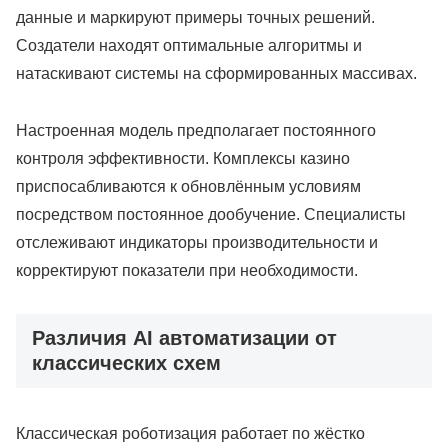
данные и маркируют примеры точных решений.
Создатели находят оптимальные алгоритмы и
натаскивают системы на сформированных массивах.
Настроенная модель предполагает постоянного
контроля эффективности. Комплексы казино
приспосабливаются к обновлённым условиям
посредством постоянное дообучение. Специалисты
отслеживают индикаторы производительности и
корректируют показатели при необходимости.
Различия AI автоматизации от
классических схем
Классическая роботизация работает по жёстко