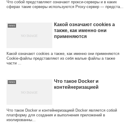
Что собой представляют означают прокси-серверы и в каких
сферах такие серверы используются Proxy-сервер — предста...
Какой означают cookies а
news
также, как именно они
применяются
Какой означают cookies а также, как именно они применяются
Cookie-файлы представляют из себя малые файлы а также
части ...
Что такое Docker и
news
контейнеризацией
Что такое Docker и контейнеризацией Docker является собой
платформу для создания и выполнения приложений в
изолированны...