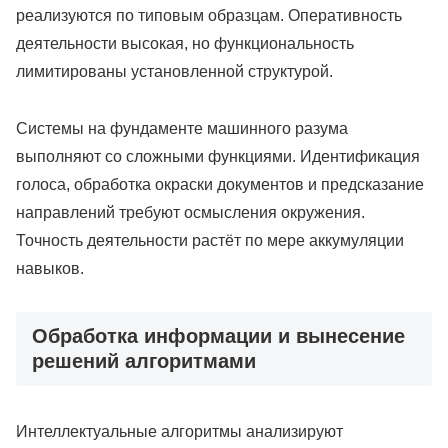
реализуются по типовым образцам. Оперативность
деятельности высокая, но функциональность
лимитированы установленной структурой.
Системы на фундаменте машинного разума
выполняют со сложными функциями. Идентификация
голоса, обработка окраски документов и предсказание
направлений требуют осмысления окружения.
Точность деятельности растёт по мере аккумуляции
навыков.
Обработка информации и вынесение
решений алгоритмами
Интеллектуальные алгоритмы анализируют