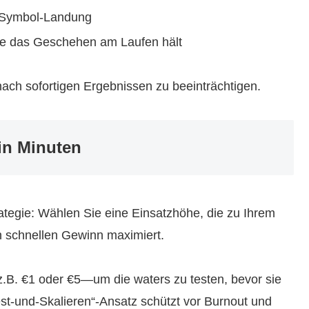
i Symbol-Landung
ie das Geschehen am Laufen hält
nach sofortigen Ergebnissen zu beeinträchtigen.
in Minuten
rategie: Wählen Sie eine Einsatzhöhe, die zu Ihrem
n schnellen Gewinn maximiert.
z.B. €1 oder €5—um die waters zu testen, bevor sie
est‑und‑Skalieren“-Ansatz schützt vor Burnout und