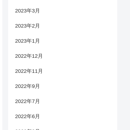
2023年3月
2023年2月
2023年1月
2022年12月
2022年11月
2022年9月
2022年7月
2022年6月