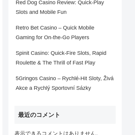
Red Dog Casino Review: Quick‑Play
Slots and Mobile Fun
Retro Bet Casino – Quick Mobile
Gaming for On-the-Go Players
Spinit Casino: Quick‑Fire Slots, Rapid
Roulette & The Thrill of Fast Play
5Gringos Casino – Rychlé‑Hit Sloty, Živá
Akce a Rychlý Sportovní Sázky
最近のコメント
表示できるコメントはありません。