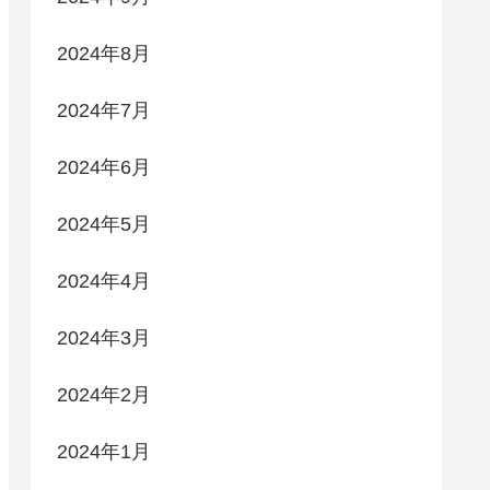
2024年8月
2024年7月
2024年6月
2024年5月
2024年4月
2024年3月
2024年2月
2024年1月