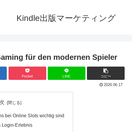
Kindle出版マーケティング
aming für den modernen Spieler
Pocket
LINE
コピー
2026.06.17
次
 bei Online Slots wichtig sind
s Login-Erlebnis