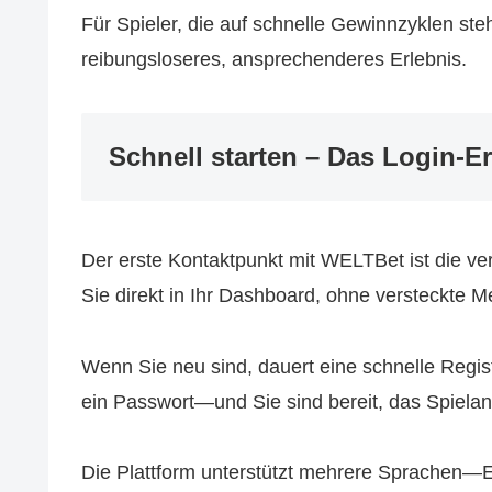
Für Spieler, die auf schnelle Gewinnzyklen st
reibungsloseres, ansprechenderes Erlebnis.
Schnell starten – Das Login-E
Der erste Kontaktpunkt mit WELTBet ist die ver
Sie direkt in Ihr Dashboard, ohne versteckte 
Wenn Sie neu sind, dauert eine schnelle Regis
ein Passwort—und Sie sind bereit, das Spiela
Die Plattform unterstützt mehrere Sprachen—E