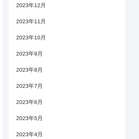
2023年12月
2023年11月
2023年10月
2023年9月
2023年8月
2023年7月
2023年6月
2023年5月
2023年4月