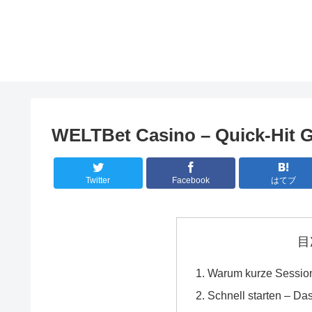
WELTBet Casino – Quick‑Hit G
Twitter
Facebook
はてブ
目
Warum kurze Sessions
Schnell starten – Da