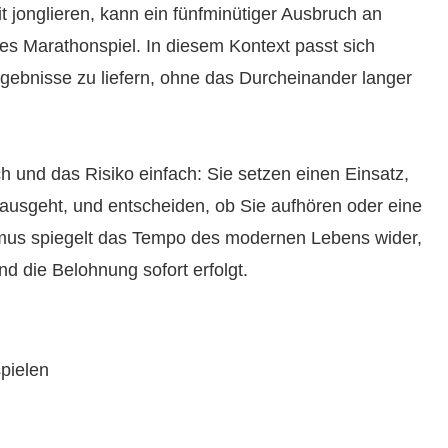
eit jonglieren, kann ein fünfminütiger Ausbruch an
hes Marathonspiel. In diesem Kontext passt sich
gebnisse zu liefern, ohne das Durcheinander langer
h und das Risiko einfach: Sie setzen einen Einsatz,
 ausgeht, und entscheiden, ob Sie aufhören oder eine
mus spiegelt das Tempo des modernen Lebens wider,
 die Belohnung sofort erfolgt.
pielen