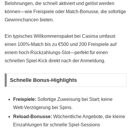
Belohnungen, die schnell aktiviert und gelöst werden
können—wie Freispiele oder Match‑Bonusse, die sofortige
Gewinnchancen bieten.
Ein typisches Willkommenspaket bei Casinia umfasst
einen 100%‑Match bis zu €500 und 200 Freispiele auf
einem hoch‑Rückzahlungs‑Slot—perfekt für einen
schnellen Spiel‑Kick direkt nach der Anmeldung.
Schnelle Bonus‑Highlights
Freispiele:
Sofortige Zuweisung bei Start; keine
Wett‑Verzögerung bei Spins.
Reload‑Bonusse:
Wöchentliche Angebote, die kleine
Einzahlungen für schnelle Spiel‑Sessions