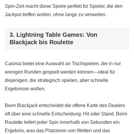
Spin‑Zeit macht diese Spiele perfekt für Spieler, die den
Jackpot treffen wollen, ohne lange zu verweilen.
3. Lightning Table Games: Von
Blackjack bis Roulette
Casinia bietet eine Auswahl an Tischspielen, die in nur
wenigen Runden gespielt werden können—ideal für
diejenigen, die strategisch spielen, aber schnelle
Ergebnisse wollen.
Beim Blackjack entscheidet die offene Karte des Dealers
oft über eine schnelle Entscheidung: Hit oder Stand. Beim
Roulette liefert jeder Spin innerhalb von Sekunden ein
Ergebnis, was das Platzieren von Wetten und das