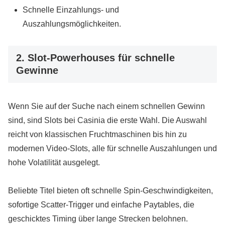
Schnelle Einzahlungs- und
Auszahlungsmöglichkeiten.
2. Slot‑Powerhouses für schnelle
Gewinne
Wenn Sie auf der Suche nach einem schnellen Gewinn
sind, sind Slots bei Casinia die erste Wahl. Die Auswahl
reicht von klassischen Fruchtmaschinen bis hin zu
modernen Video‑Slots, alle für schnelle Auszahlungen und
hohe Volatilität ausgelegt.
Beliebte Titel bieten oft schnelle Spin‑Geschwindigkeiten,
sofortige Scatter‑Trigger und einfache Paytables, die
geschicktes Timing über lange Strecken belohnen.