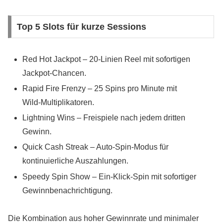
Top 5 Slots für kurze Sessions
Red Hot Jackpot – 20‑Linien Reel mit sofortigen
Jackpot‑Chancen.
Rapid Fire Frenzy – 25 Spins pro Minute mit
Wild‑Multiplikatoren.
Lightning Wins – Freispiele nach jedem dritten
Gewinn.
Quick Cash Streak – Auto‑Spin‑Modus für
kontinuierliche Auszahlungen.
Speedy Spin Show – Ein‑Klick‑Spin mit sofortiger
Gewinnbenachrichtigung.
Die Kombination aus hoher Gewinnrate und minimaler