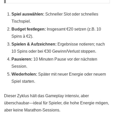
Spiel auswählen:
Schneller Slot oder schnelles
Tischspiel.
Budget festlegen:
Insgesamt €20 setzen (z.B. 10
Spins à €2).
Spielen & Aufzeichnen:
Ergebnisse notieren; nach
10 Spins oder bei €30 Gewinn/Verlust stoppen.
Pausieren:
10 Minuten Pause vor der nächsten
Session.
Wiederholen:
Später mit neuer Energie oder neuem
Spiel starten.
Dieser Zyklus hält das Gameplay intensiv, aber
überschaubar—ideal für Spieler, die hohe Energie mögen,
aber keine Marathon‑Sessions.