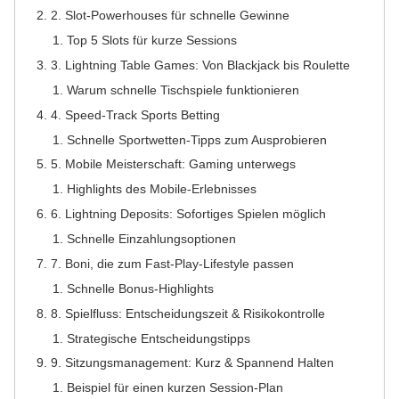
2. Slot‑Powerhouses für schnelle Gewinne
Top 5 Slots für kurze Sessions
3. Lightning Table Games: Von Blackjack bis Roulette
Warum schnelle Tischspiele funktionieren
4. Speed‑Track Sports Betting
Schnelle Sportwetten‑Tipps zum Ausprobieren
5. Mobile Meisterschaft: Gaming unterwegs
Highlights des Mobile‑Erlebnisses
6. Lightning Deposits: Sofortiges Spielen möglich
Schnelle Einzahlungsoptionen
7. Boni, die zum Fast‑Play‑Lifestyle passen
Schnelle Bonus‑Highlights
8. Spielfluss: Entscheidungszeit & Risikokontrolle
Strategische Entscheidungstipps
9. Sitzungsmanagement: Kurz & Spannend Halten
Beispiel für einen kurzen Session‑Plan