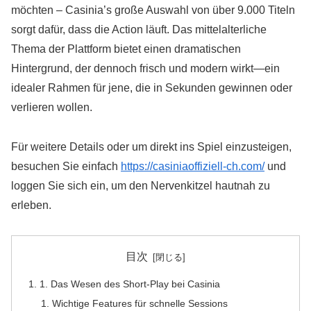
möchten – Casinia’s große Auswahl von über 9.000 Titeln
sorgt dafür, dass die Action läuft. Das mittelalterliche
Thema der Plattform bietet einen dramatischen
Hintergrund, der dennoch frisch und modern wirkt—ein
idealer Rahmen für jene, die in Sekunden gewinnen oder
verlieren wollen.
Für weitere Details oder um direkt ins Spiel einzusteigen,
besuchen Sie einfach
https://casiniaoffiziell-ch.com/
und
loggen Sie sich ein, um den Nervenkitzel hautnah zu
erleben.
目次
1. Das Wesen des Short‑Play bei Casinia
Wichtige Features für schnelle Sessions