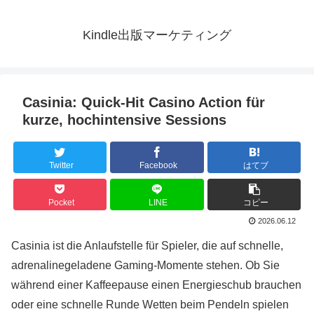
Kindle出版マーケティング
Casinia: Quick‑Hit Casino Action für
kurze, hochintensive Sessions
Twitter
Facebook
はてブ
Pocket
LINE
コピー
2026.06.12
Casinia ist die Anlaufstelle für Spieler, die auf schnelle,
adrenalinegeladene Gaming-Momente stehen. Ob Sie
während einer Kaffeepause einen Energieschub brauchen
oder eine schnelle Runde Wetten beim Pendeln spielen