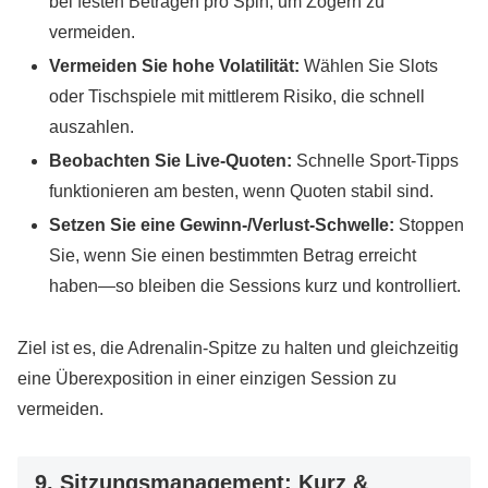
bei festen Beträgen pro Spin, um Zögern zu
vermeiden.
Vermeiden Sie hohe Volatilität:
Wählen Sie Slots
oder Tischspiele mit mittlerem Risiko, die schnell
auszahlen.
Beobachten Sie Live‑Quoten:
Schnelle Sport‑Tipps
funktionieren am besten, wenn Quoten stabil sind.
Setzen Sie eine Gewinn‑/Verlust‑Schwelle:
Stoppen
Sie, wenn Sie einen bestimmten Betrag erreicht
haben—so bleiben die Sessions kurz und kontrolliert.
Ziel ist es, die Adrenalin‑Spitze zu halten und gleichzeitig
eine Überexposition in einer einzigen Session zu
vermeiden.
9. Sitzungsmanagement: Kurz &