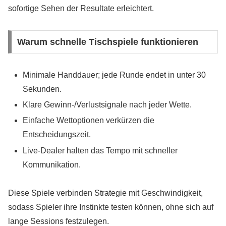
sofortige Sehen der Resultate erleichtert.
Warum schnelle Tischspiele funktionieren
Minimale Handdauer; jede Runde endet in unter 30
Sekunden.
Klare Gewinn‑/Verlustsignale nach jeder Wette.
Einfache Wettoptionen verkürzen die
Entscheidungszeit.
Live‑Dealer halten das Tempo mit schneller
Kommunikation.
Diese Spiele verbinden Strategie mit Geschwindigkeit,
sodass Spieler ihre Instinkte testen können, ohne sich auf
lange Sessions festzulegen.