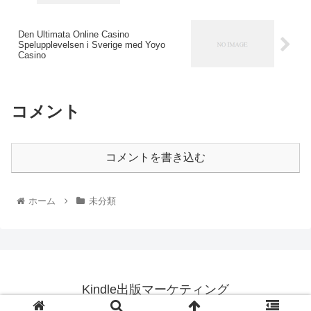
Den Ultimata Online Casino
Spelupplevelsen i Sverige med Yoyo
Casino
コメント
コメントを書き込む
ホーム
未分類
Kindle出版マーケティング
© 2020 Kindle出版マーケティング.