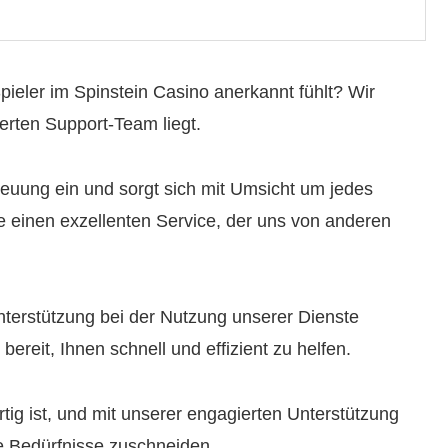
Spieler im Spinstein Casino anerkannt fühlt? Wir
erten Support-Team liegt.
treuung ein und sorgt sich mit Umsicht um jedes
e einen exzellenten Service, der uns von anderen
terstützung bei der Nutzung unserer Dienste
bereit, Ihnen schnell und effizient zu helfen.
rtig ist, und mit unserer engagierten Unterstützung
e Bedürfnisse zuschneiden.