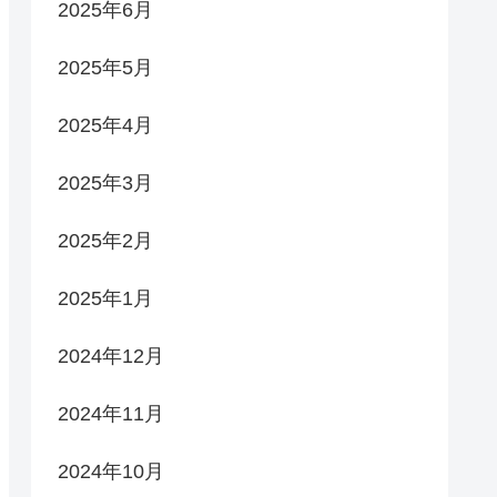
2025年6月
2025年5月
2025年4月
2025年3月
2025年2月
2025年1月
2024年12月
2024年11月
2024年10月