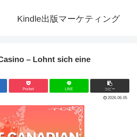
Kindle出版マーケティング
asino – Lohnt sich eine
?
Pocket
LINE
コピー
2026.06.05