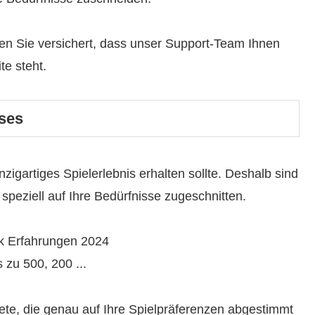
en Sie versichert, dass unser Support-Team Ihnen
te steht.
sses
nzigartiges Spielerlebnis erhalten sollte. Deshalb sind
speziell auf Ihre Bedürfnisse zugeschnitten.
kete, die genau auf Ihre Spielpräferenzen abgestimmt