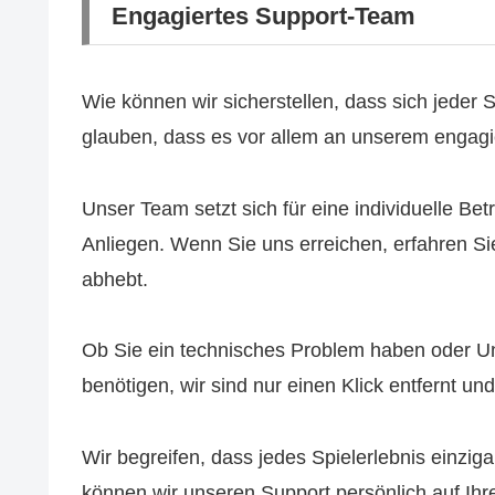
Engagiertes Support-Team
Wie können wir sicherstellen, dass sich jeder 
glauben, dass es vor allem an unserem engagi
Unser Team setzt sich für eine individuelle Be
Anliegen. Wenn Sie uns erreichen, erfahren Si
abhebt.
Ob Sie ein technisches Problem haben oder Un
benötigen, wir sind nur einen Klick entfernt und 
Wir begreifen, dass jedes Spielerlebnis einziga
können wir unseren Support persönlich auf Ihr