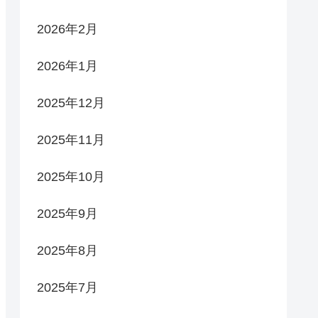
2026年2月
2026年1月
2025年12月
2025年11月
2025年10月
2025年9月
2025年8月
2025年7月