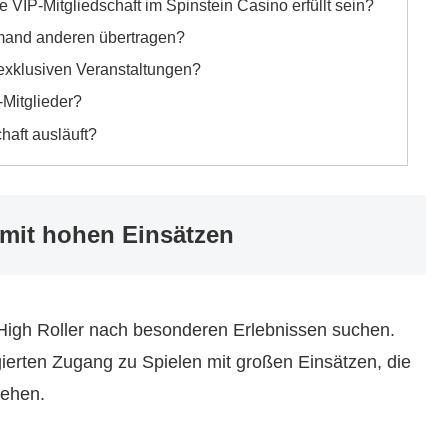
VIP-Mitgliedschaft im Spinstein Casino erfüllt sein?
emand anderen übertragen?
 exklusiven Veranstaltungen?
-Mitglieder?
haft ausläuft?
 mit hohen Einsätzen
 High Roller nach besonderen Erlebnissen suchen.
gierten Zugang zu Spielen mit großen Einsätzen, die
tehen.