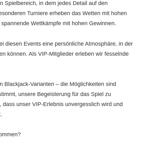
n Spielbereich, in dem jedes Detail auf den
 besonderen Turniere erheben das Wetten mit hohen
en spannende Wettkämpfe mit hohen Gewinnen.
ei diesen Events eine persönliche Atmosphäre, in der
en können. Als VIP-Mitglieder erleben wir fesselnde
n Blackjack-Varianten – die Möglichkeiten sind
timmt, unsere Begeisterung für das Spiel zu
ür, dass unser VIP-Erlebnis unvergesslich wird und
.
 kommen?