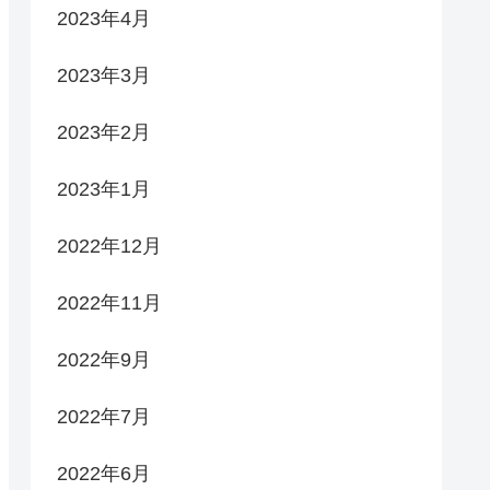
2023年4月
2023年3月
2023年2月
2023年1月
2022年12月
2022年11月
2022年9月
2022年7月
2022年6月