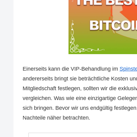
Einerseits kann die VIP-Behandlung im
Spinst
andererseits bringt sie beträchtliche Kosten un
Mitgliedschaft festlegen, sollten wir die exklu
vergleichen. Was wie eine einzigartige Gelege
sich bringen. Bevor wir uns endgültig festlegen
Nachteile näher betrachten.