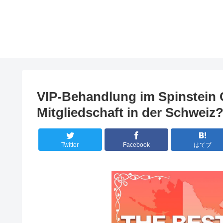
VIP-Behandlung im Spinstein C
Mitgliedschaft in der Schweiz
Twitter
Facebook
はてブ