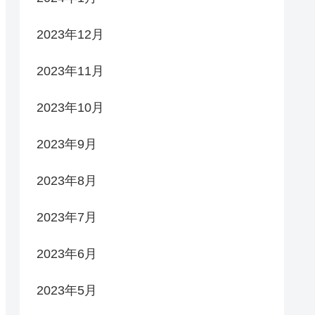
2023年12月
2023年11月
2023年10月
2023年9月
2023年8月
2023年7月
2023年6月
2023年5月