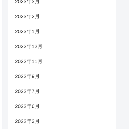
2023年3月
2023年2月
2023年1月
2022年12月
2022年11月
2022年9月
2022年7月
2022年6月
2022年3月