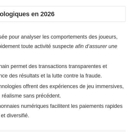
nologiques en 2026
lisée pour analyser les comportements des joueurs,
pidement toute activité suspecte
afin d’assurer une
ain permet des transactions transparentes et
ce des résultats et la lutte contre la fraude.
nologies offrent des expériences de jeu immersives,
n réalisme sans précédent.
nnaies numériques facilitent les paiements rapides
et diversifié.