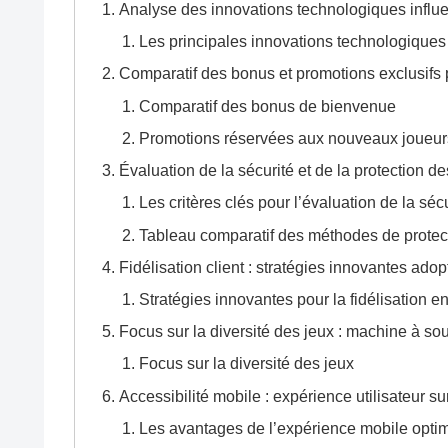
Analyse des innovations technologiques influ
Les principales innovations technologique
Comparatif des bonus et promotions exclusifs
Comparatif des bonus de bienvenue
Promotions réservées aux nouveaux joueur
Évaluation de la sécurité et de la protection 
Les critères clés pour l’évaluation de la séc
Tableau comparatif des méthodes de prote
Fidélisation client : stratégies innovantes ado
Stratégies innovantes pour la fidélisation e
Focus sur la diversité des jeux : machine à sou
Focus sur la diversité des jeux
Accessibilité mobile : expérience utilisateur s
Les avantages de l’expérience mobile opti