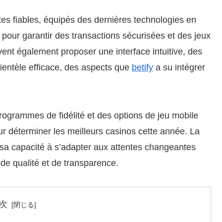
tes fiables, équipés des dernières technologies en
e, pour garantir des transactions sécurisées et des jeux
ent également proposer une interface intuitive, des
ientèle efficace, des aspects que
betify
a su intégrer
 programmes de fidélité et des options de jeu mobile
ur déterminer les meilleurs casinos cette année. La
sa capacité à s’adapter aux attentes changeantes
de qualité et de transparence.
次