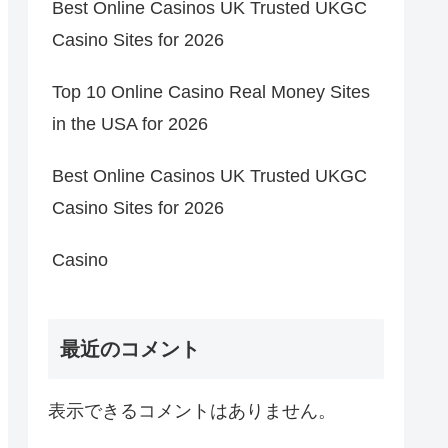
Best Online Casinos UK Trusted UKGC
Casino Sites for 2026
Top 10 Online Casino Real Money Sites
in the USA for 2026
Best Online Casinos UK Trusted UKGC
Casino Sites for 2026
Casino
最近のコメント
表示できるコメントはありません。