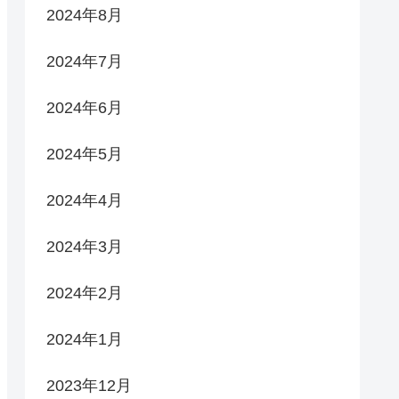
2024年8月
2024年7月
2024年6月
2024年5月
2024年4月
2024年3月
2024年2月
2024年1月
2023年12月