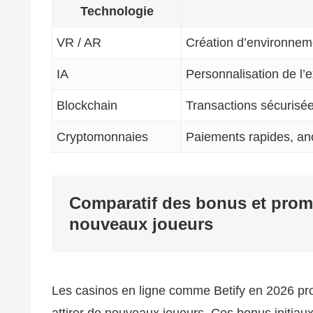
Technologie
VR / AR
Création d’environneme
IA
Personnalisation de l’
Blockchain
Transactions sécurisée
Cryptomonnaies
Paiements rapides, an
Comparatif des bonus et promo
nouveaux joueurs
Les casinos en ligne comme Betify en 2026 pro
attirer de nouveaux joueurs. Ces bonus initiau