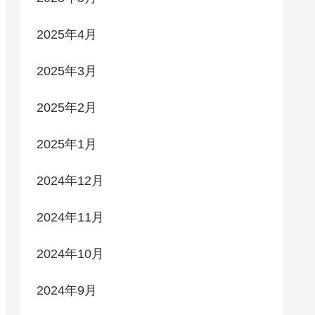
2025年4月
2025年3月
2025年2月
2025年1月
2024年12月
2024年11月
2024年10月
2024年9月