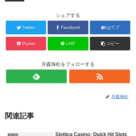
シェアする
Twitter
Facebook
はてブ
Pocket
LINE
コピー
月森海杜をフォローする
月森海杜
関連記事
Slottica Casino: Quick Hit Slots
未分類