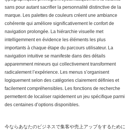
sans pour autant sacrifier la personnalité distinctive de la
marque. Les palettes de couleurs créent une ambiance
cohérente qui améliore significativement le confort de
navigation prolongée. La hiérarchie visuelle met
intelligemment en évidence les éléments les plus
importants à chaque étape du parcours utilisateur. La
navigation intuitive se manifeste dans des détails
apparemment mineurs qui collectivement transforment
radicalement l’expérience. Les menus s’organisent
logiquement selon des catégories clairement définies et
facilement compréhensibles. Les fonctions de recherche
permettent de localiser rapidement un jeu spécifique parmi
des centaines d’options disponibles.
今ならあなたのビジネスで集客や売上アップをするために