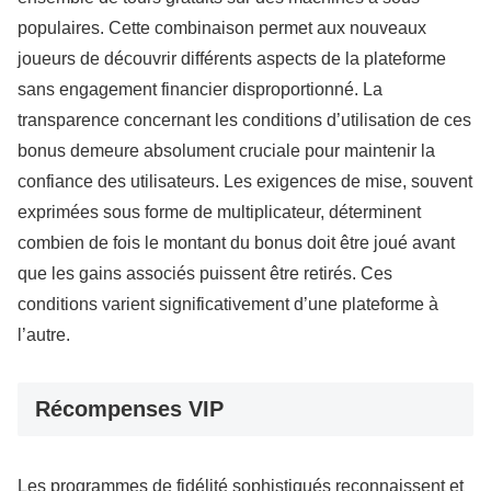
populaires. Cette combinaison permet aux nouveaux
joueurs de découvrir différents aspects de la plateforme
sans engagement financier disproportionné. La
transparence concernant les conditions d’utilisation de ces
bonus demeure absolument cruciale pour maintenir la
confiance des utilisateurs. Les exigences de mise, souvent
exprimées sous forme de multiplicateur, déterminent
combien de fois le montant du bonus doit être joué avant
que les gains associés puissent être retirés. Ces
conditions varient significativement d’une plateforme à
l’autre.
Récompenses VIP
Les programmes de fidélité sophistiqués reconnaissent et