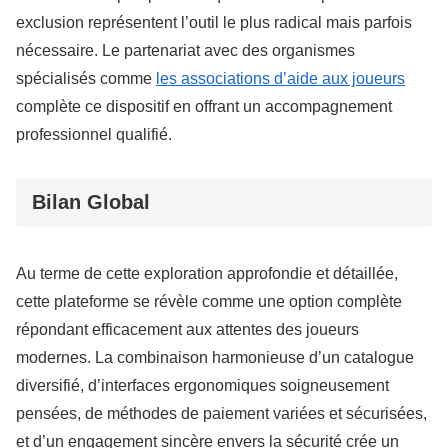
exclusion représentent l’outil le plus radical mais parfois
nécessaire. Le partenariat avec des organismes
spécialisés comme
les associations d’aide aux joueurs
complète ce dispositif en offrant un accompagnement
professionnel qualifié.
Bilan Global
Au terme de cette exploration approfondie et détaillée,
cette plateforme se révèle comme une option complète
répondant efficacement aux attentes des joueurs
modernes. La combinaison harmonieuse d’un catalogue
diversifié, d’interfaces ergonomiques soigneusement
pensées, de méthodes de paiement variées et sécurisées,
et d’un engagement sincère envers la sécurité crée un