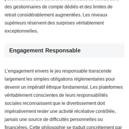
des gestionnaires de compte dédiés et des limites de
retrait considérablement augmentées. Les niveaux
supérieurs réservent des surprises véritablement
exceptionnelles.
Engagement Responsable
L’engagement envers le jeu responsable transcende
largement les simples obligations réglementaires pour
devenir un impératif éthique fondamental. Les plateformes
véritablement conscientes de leurs responsabilités
sociales reconnaissent que le divertissement doit
impérativement rester une activité récréative contrôlée,
jamais une source de difficultés personnelles ou
financières. Cette philosophie se traduit concrètement par