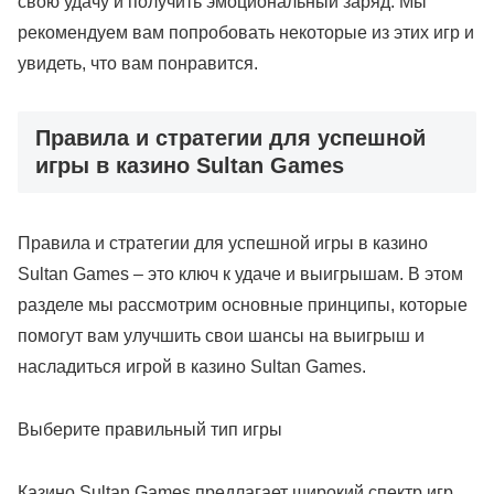
свою удачу и получить эмоциональный заряд. Мы
рекомендуем вам попробовать некоторые из этих игр и
увидеть, что вам понравится.
Правила и стратегии для успешной
игры в казино Sultan Games
Правила и стратегии для успешной игры в казино
Sultan Games – это ключ к удаче и выигрышам. В этом
разделе мы рассмотрим основные принципы, которые
помогут вам улучшить свои шансы на выигрыш и
насладиться игрой в казино Sultan Games.
Выберите правильный тип игры
Казино Sultan Games предлагает широкий спектр игр,