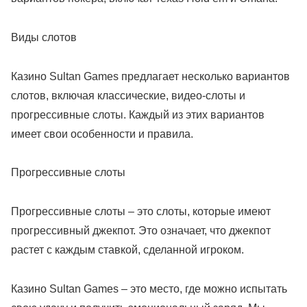
Виды слотов
Казино Sultan Games предлагает несколько вариантов
слотов, включая классические, видео-слоты и
прогрессивные слоты. Каждый из этих вариантов
имеет свои особенности и правила.
Прогрессивные слоты
Прогрессивные слоты – это слоты, которые имеют
прогрессивный джекпот. Это означает, что джекпот
растет с каждым ставкой, сделанной игроком.
Казино Sultan Games – это место, где можно испытать