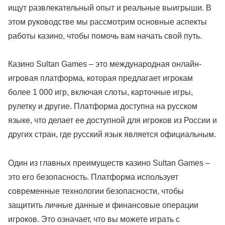
ищут развлекательный опыт и реальные выигрыши. В
этом руководстве мы рассмотрим основные аспекты
работы казино, чтобы помочь вам начать свой путь.
Казино Sultan Games – это международная онлайн-
игровая платформа, которая предлагает игрокам
более 1 000 игр, включая слоты, карточные игры,
рулетку и другие. Платформа доступна на русском
языке, что делает ее доступной для игроков из России и
других стран, где русский язык является официальным.
Один из главных преимуществ казино Sultan Games –
это его безопасность. Платформа использует
современные технологии безопасности, чтобы
защитить личные данные и финансовые операции
игроков. Это означает, что вы можете играть с