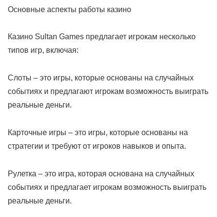
Основные аспекты работы казино
Казино Sultan Games предлагает игрокам несколько
типов игр, включая:
Слоты – это игры, которые основаны на случайных
событиях и предлагают игрокам возможность выиграть
реальные деньги.
Карточные игры – это игры, которые основаны на
стратегии и требуют от игроков навыков и опыта.
Рулетка – это игра, которая основана на случайных
событиях и предлагает игрокам возможность выиграть
реальные деньги.