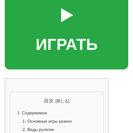
▶️
ИГРАТЬ
目次
Содержимое
Основные игры казино
Виды рулетки