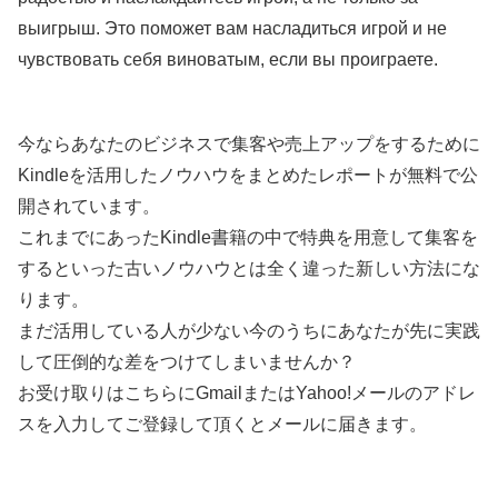
выигрыш. Это поможет вам насладиться игрой и не
чувствовать себя виноватым, если вы проиграете.
今ならあなたのビジネスで集客や売上アップをするために
Kindleを活用したノウハウをまとめたレポートが無料で公
開されています。
これまでにあったKindle書籍の中で特典を用意して集客を
するといった古いノウハウとは全く違った新しい方法にな
ります。
まだ活用している人が少ない今のうちにあなたが先に実践
して圧倒的な差をつけてしまいませんか？
お受け取りはこちらにGmailまたはYahoo!メールのアドレ
スを入力してご登録して頂くとメールに届きます。