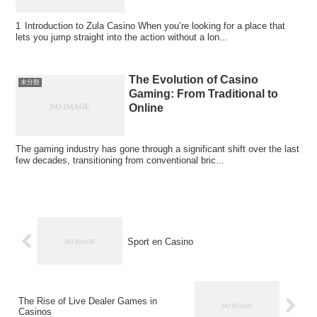
1 Introduction to Zula Casino When you’re looking for a place that
lets you jump straight into the action without a lon...
The Evolution of Casino
未分類
Gaming: From Traditional to
Online
The gaming industry has gone through a significant shift over the last
few decades, transitioning from conventional bric...
Sport en Casino
The Rise of Live Dealer Games in
Casinos