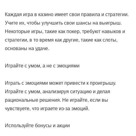
Каждая игра в казино имеет свои правила и стратегии.
Учите их, чтобы улучшить свои шансы на выигрыш.
Некоторые игры, такие как покер, требуют навыков и
стратегии, в то время как другие, такие как слоты,
основаны на удаче.
Играйте с умом, а не с эмоциями
Играть с эмоциями может привести к проигрышу.
Играйте с умом, анализируя ситуацию и делая
рациональные решения. Не играйте, если вы
чувствуете, что играете из-за эмоций.
Используйте бонусы и акции