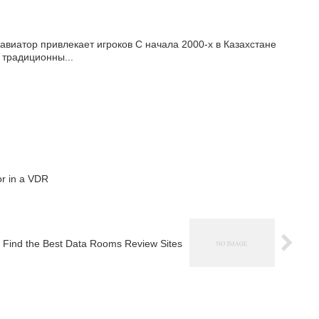
авиатор привлекает игроков С начала 2000‑х в Казахстане
 традиционны...
r in a VDR
 Find the Best Data Rooms Review Sites