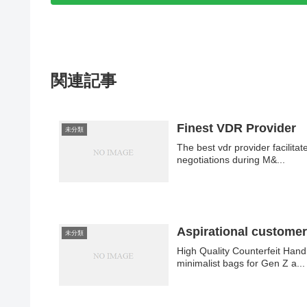
関連記事
Finest VDR Provider
未分類
The best vdr provider facilitates businesses 
negotiations during M&...
Aspirational customers
未分類
High Quality Counterfeit Handbags "super-fakes
minimalist bags for Gen Z a...