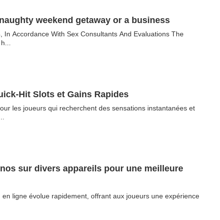
 naughty weekend getaway or a business
, In Accordance With Sex Consultants And Evaluations The
h...
ick‑Hit Slots et Gains Rapides
ur les joueurs qui recherchent des sensations instantanées et
..
inos sur divers appareils pour une meilleure
eu en ligne évolue rapidement, offrant aux joueurs une expérience