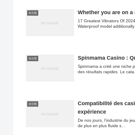
Whether you are on a
未分類
17 Greatest Vibrators Of 2024
Waterproof model additionally 
Spinmama Casino : Qu
未分類
Spinmama a créé une niche po
des résultats rapides. Le cata.
Compatibilité des cas
未分類
expérience
De nos jours, l'industrie du j
de plus en plus fluide s...