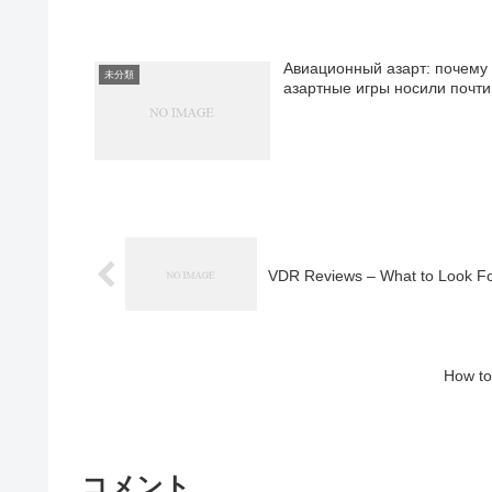
Авиационный азарт: почему 
未分類
азартные игры носили почти
VDR Reviews – What to Look Fo
How to
コメント