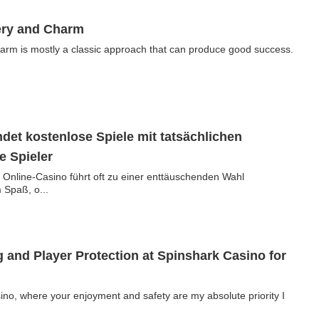
tery and Charm
tly a classic approach that can produce good success.
det kostenlose Spiele mit tatsächlichen
e Spieler
 Online-Casino führt oft zu einer enttäuschenden Wahl
 Spaß, o...
and Player Protection at Spinshark Casino for
no, where your enjoyment and safety are my absolute priority I