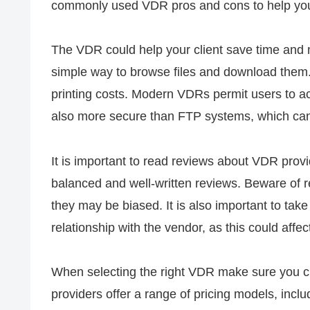
commonly used VDR pros and cons to help you 
The VDR could help your client save time and m
simple way to browse files and download them.
printing costs. Modern VDRs permit users to ac
also more secure than FTP systems, which can
It is important to read reviews about VDR provi
balanced and well-written reviews. Beware of re
they may be biased. It is also important to tak
relationship with the vendor, as this could affect 
When selecting the right VDR make sure you ch
providers offer a range of pricing models, inc