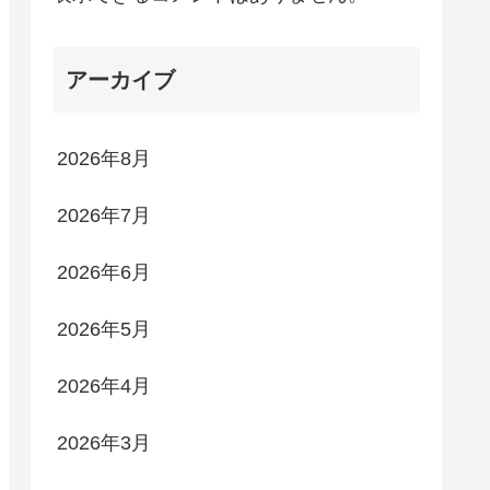
アーカイブ
2026年8月
2026年7月
2026年6月
2026年5月
2026年4月
2026年3月