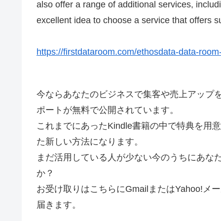
also offer a range of additional services, inc
excellent idea to choose a service that offers 
https://firstdataroom.com/ethosdata-data-room
今ならあなたのビジネスで集客や売上アップをす
ポートが無料で公開されています。
これまでにあったKindle書籍の中で特典を
た新しい方法になります。
まだ活用している人が少ない今のうちにあな
か？
お受け取りはこちらにGmailまたはYahoo
届きます。