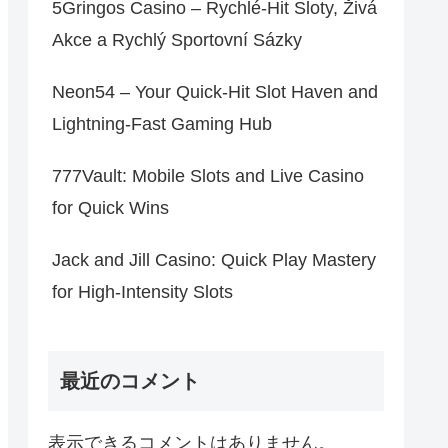
5Gringos Casino – Rychlé‑Hit Sloty, Živá
Akce a Rychlý Sportovní Sázky
Neon54 – Your Quick‑Hit Slot Haven and
Lightning‑Fast Gaming Hub
777Vault: Mobile Slots and Live Casino
for Quick Wins
Jack and Jill Casino: Quick Play Mastery
for High‑Intensity Slots
最近のコメント
表示できるコメントはありません。