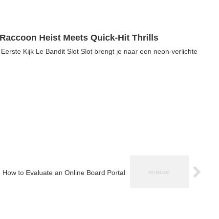
 Raccoon Heist Meets Quick‑Hit Thrills
erste Kijk Le Bandit Slot Slot brengt je naar een neon‑verlichte
How to Evaluate an Online Board Portal