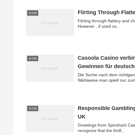
Flirting Through Flat
未分類
Flirting through flattery and charm is mos
However , if used ov...
Casoola Casino verbin
未分類
Gewinnen für deutsch
Die Suche nach dem richtigen
Wahlweise man spielt nur zum
Responsible Gambling 
未分類
UK
Greetings from Spinshark Casi
recognize that the thrill...