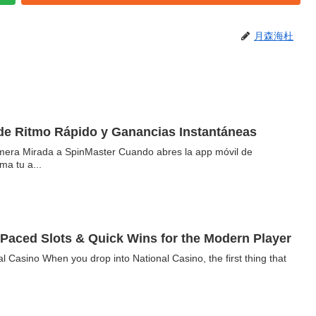
月森海杜
de Ritmo Rápido y Ganancias Instantáneas
SpinMaster Cuando abres la app móvil de
ma tu a...
‑Paced Slots & Quick Wins for the Modern Player
l Casino When you drop into National Casino, the first thing that