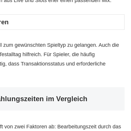
on aus Live und Slots eher einen passenden Mix.
ren
ell zum gewünschten Spieltyp zu gelangen. Auch die
stalltag hilfreich. Für Spieler, die häufig
ig, dass Transaktionsstatus und erforderliche
lungszeiten im Vergleich
t von zwei Faktoren ab: Bearbeitungszeit durch das