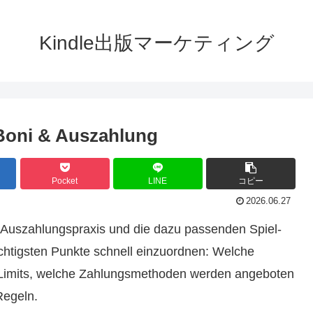
Kindle出版マーケティング
 Boni & Auszahlung
Pocket
LINE
コピー
2026.06.27
e Auszahlungspraxis und die dazu passenden Spiel-
chtigsten Punkte schnell einzuordnen: Welche
n Limits, welche Zahlungsmethoden werden angeboten
Regeln.