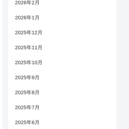
2026年2月
2026年1月
2025年12月
2025年11月
2025年10月
2025年9月
2025年8月
2025年7月
2025年6月