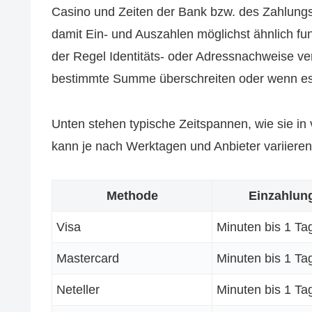
Casino und Zeiten der Bank bzw. des Zahlungs
damit Ein- und Auszahlen möglichst ähnlich fun
der Regel Identitäts- oder Adressnachweise 
bestimmte Summe überschreiten oder wenn es A
Unten stehen typische Zeitspannen, wie sie in
kann je nach Werktagen und Anbieter variieren
Methode
Einzahlung
Visa
Minuten bis 1 Ta
Mastercard
Minuten bis 1 Ta
Neteller
Minuten bis 1 Ta