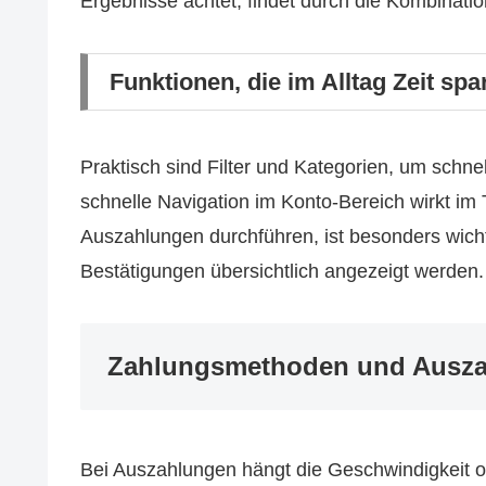
Ergebnisse achtet, findet durch die Kombinati
Funktionen, die im Alltag Zeit spa
Praktisch sind Filter und Kategorien, um schn
schnelle Navigation im Konto-Bereich wirkt im Te
Auszahlungen durchführen, ist besonders wicht
Bestätigungen übersichtlich angezeigt werden.
Zahlungsmethoden und Auszah
Bei Auszahlungen hängt die Geschwindigkeit of