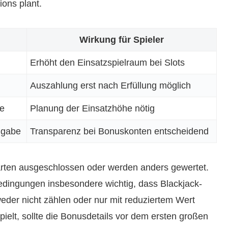
ions plant.
Wirkung für Spieler
Erhöht den Einsatzspielraum bei Slots
Auszahlung erst nach Erfüllung möglich
de
Planung der Einsatzhöhe nötig
igabe
Transparenz bei Bonuskonten entscheidend
larten ausgeschlossen oder werden anders gewertet.
edingungen insbesondere wichtig, dass Blackjack-
eder nicht zählen oder nur mit reduziertem Wert
ielt, sollte die Bonusdetails vor dem ersten großen