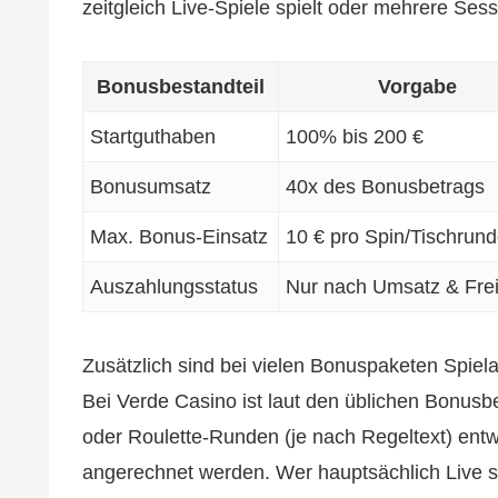
zeitgleich Live-Spiele spielt oder mehrere Sess
Bonusbestandteil
Vorgabe
Startguthaben
100% bis 200 €
Bonusumsatz
40x des Bonusbetrags
Max. Bonus-Einsatz
10 € pro Spin/Tischrun
Auszahlungsstatus
Nur nach Umsatz & Fre
Zusätzlich sind bei vielen Bonuspaketen Spie
Bei Verde Casino ist laut den üblichen Bonusb
oder Roulette-Runden (je nach Regeltext) entw
angerechnet werden. Wer hauptsächlich Live sp