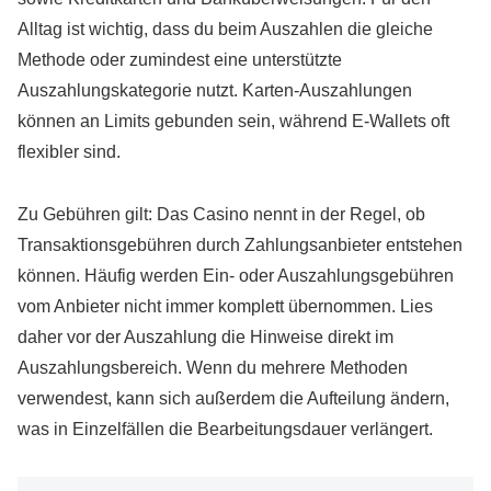
Alltag ist wichtig, dass du beim Auszahlen die gleiche
Methode oder zumindest eine unterstützte
Auszahlungskategorie nutzt. Karten-Auszahlungen
können an Limits gebunden sein, während E-Wallets oft
flexibler sind.
Zu Gebühren gilt: Das Casino nennt in der Regel, ob
Transaktionsgebühren durch Zahlungsanbieter entstehen
können. Häufig werden Ein- oder Auszahlungsgebühren
vom Anbieter nicht immer komplett übernommen. Lies
daher vor der Auszahlung die Hinweise direkt im
Auszahlungsbereich. Wenn du mehrere Methoden
verwendest, kann sich außerdem die Aufteilung ändern,
was in Einzelfällen die Bearbeitungsdauer verlängert.