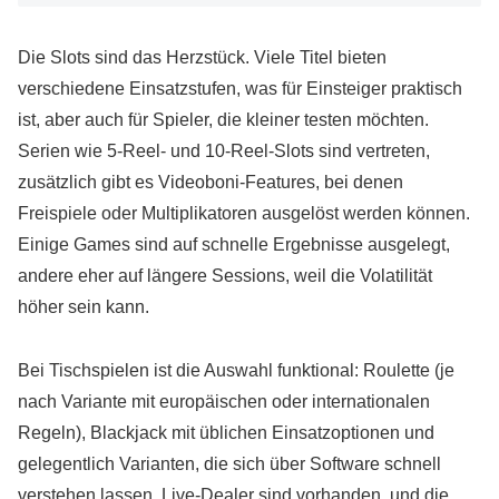
Die Slots sind das Herzstück. Viele Titel bieten
verschiedene Einsatzstufen, was für Einsteiger praktisch
ist, aber auch für Spieler, die kleiner testen möchten.
Serien wie 5-Reel- und 10-Reel-Slots sind vertreten,
zusätzlich gibt es Videoboni-Features, bei denen
Freispiele oder Multiplikatoren ausgelöst werden können.
Einige Games sind auf schnelle Ergebnisse ausgelegt,
andere eher auf längere Sessions, weil die Volatilität
höher sein kann.
Bei Tischspielen ist die Auswahl funktional: Roulette (je
nach Variante mit europäischen oder internationalen
Regeln), Blackjack mit üblichen Einsatzoptionen und
gelegentlich Varianten, die sich über Software schnell
verstehen lassen. Live-Dealer sind vorhanden, und die