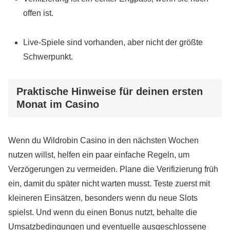
offen ist.
Live-Spiele sind vorhanden, aber nicht der größte
Schwerpunkt.
Praktische Hinweise für deinen ersten
Monat im Casino
Wenn du Wildrobin Casino in den nächsten Wochen
nutzen willst, helfen ein paar einfache Regeln, um
Verzögerungen zu vermeiden. Plane die Verifizierung früh
ein, damit du später nicht warten musst. Teste zuerst mit
kleineren Einsätzen, besonders wenn du neue Slots
spielst. Und wenn du einen Bonus nutzt, behalte die
Umsatzbedingungen und eventuelle ausgeschlossene