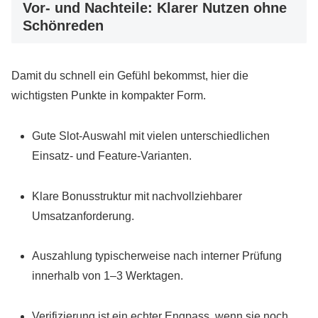
Vor- und Nachteile: Klarer Nutzen ohne
Schönreden
Damit du schnell ein Gefühl bekommst, hier die
wichtigsten Punkte in kompakter Form.
Gute Slot-Auswahl mit vielen unterschiedlichen
Einsatz- und Feature-Varianten.
Klare Bonusstruktur mit nachvollziehbarer
Umsatzanforderung.
Auszahlung typischerweise nach interner Prüfung
innerhalb von 1–3 Werktagen.
Verifizierung ist ein echter Engpass, wenn sie noch