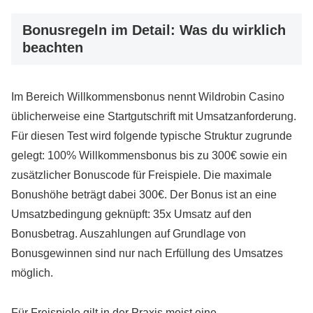
Bonusregeln im Detail: Was du wirklich
beachten
Im Bereich Willkommensbonus nennt Wildrobin Casino
üblicherweise eine Startgutschrift mit Umsatzanforderung.
Für diesen Test wird folgende typische Struktur zugrunde
gelegt: 100% Willkommensbonus bis zu 300€ sowie ein
zusätzlicher Bonuscode für Freispiele. Die maximale
Bonushöhe beträgt dabei 300€. Der Bonus ist an eine
Umsatzbedingung geknüpft: 35x Umsatz auf den
Bonusbetrag. Auszahlungen auf Grundlage von
Bonusgewinnen sind nur nach Erfüllung des Umsatzes
möglich.
Für Freispiele gilt in der Praxis meist eine