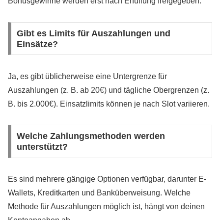
Bonusgewinne werden erst nach Erfüllung freigegeben.
Gibt es Limits für Auszahlungen und
Einsätze?
Ja, es gibt üblicherweise eine Untergrenze für
Auszahlungen (z. B. ab 20€) und tägliche Obergrenzen (z.
B. bis 2.000€). Einsatzlimits können je nach Slot variieren.
Welche Zahlungsmethoden werden
unterstützt?
Es sind mehrere gängige Optionen verfügbar, darunter E-
Wallets, Kreditkarten und Banküberweisung. Welche
Methode für Auszahlungen möglich ist, hängt von deinen